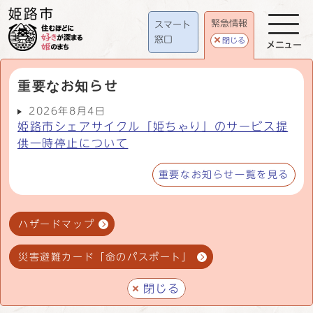
緊急情報
スマート
窓口
閉じる
メニュー
重要なお知らせ
2026年8月4日
姫路市シェアサイクル「姫ちゃり」のサービス提
供一時停止について
重要なお知らせ一覧を見る
ハザードマップ
災害避難カード「命のパスポート」
閉じる