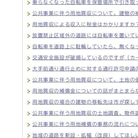
乗らなくなった自転車を保管場所で引き取
公共事業に伴う用地買収について、建物の
用地買収による収入に税金はかかりますか
放置禁止区域外の道路には自転車を置いて
自転車を道路上に駐輪していたら、無くな
交通安全施設が破損しているのですが（カ
大手前通り通行止めに対する通行許可申請
公共事業に伴う用地買収について、土地の
用地買収の補償金についての話がまとまら
用地買収の場合の建物の移転先は市が探し
公共事業に伴う用地買収の土地調査、物件
公共事業に伴う用地補償の事務の流れにつ
地域の道路を新設・拡幅（改良）してほし