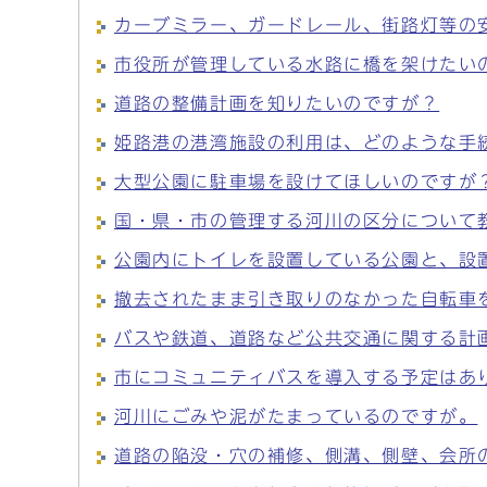
カーブミラー、ガードレール、街路灯等の
市役所が管理している水路に橋を架けたい
道路の整備計画を知りたいのですが？
姫路港の港湾施設の利用は、どのような手
大型公園に駐車場を設けてほしいのですが
国・県・市の管理する河川の区分について
公園内にトイレを設置している公園と、設
撤去されたまま引き取りのなかった自転車
バスや鉄道、道路など公共交通に関する計
市にコミュニティバスを導入する予定はあ
河川にごみや泥がたまっているのですが。
道路の陥没・穴の補修、側溝、側壁、会所