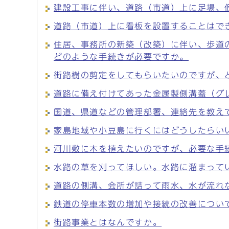
建設工事に伴い、道路（市道）上に足場、
道路（市道）上に看板を設置することはで
住居、事務所の新築（改築）に伴い、歩道
どのような手続きが必要ですか。
街路樹の剪定をしてもらいたいのですが、
道路に備え付けてあった金属製側溝蓋（グ
国道、県道などの管理部署、連絡先を教え
家島地域や小豆島に行くにはどうしたらい
河川敷に木を植えたいのですが、必要な手
水路の草を刈ってほしい。水路に溜まって
道路の側溝、会所が詰って雨水、水が流れ
鉄道の停車本数の増加や接続の改善につい
街路事業とはなんですか。