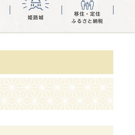
移住・定住
姫路城
ふるさと納税