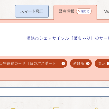
スマート
窓口
緊急情報
閉じる
Mul
姫路市シェアサイクル「姫ちゃり」のサー
災害避難カード「命のパスポート」
避難所
防災