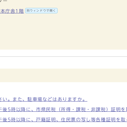
ター
 本庁舎1階
別ウィンドウで開く
さい。また、駐車場などはありますか。
午後5時以降に、市県民税（所得・課税・非課税）証明を
午後5時以降に、戸籍証明、住民票の写し等各種証明を取