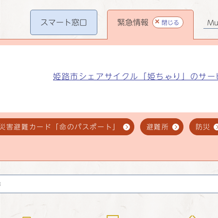
スマート
窓口
緊急情報
閉じる
Mul
姫路市シェアサイクル「姫ちゃり」のサー
災害避難カード「命のパスポート」
避難所
防災