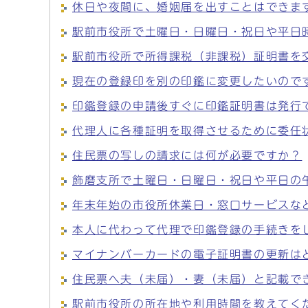
休日や夜間に、婚姻届を出すことはできま
駅前市役所で土曜日・日曜日・祝日や平日
駅前市役所で所得課税（非課税）証明書を
現在の登録印を別の印鑑に変更したいので
印鑑登録の申請後すぐに印鑑証明書は発行
代理人に各種証明を取得させるために委任
住民票の写しの請求には何が必要ですか？
飾磨支所で土曜日・日曜日・祝日や平日の
年末年始の市役所休業日・窓口サービスな
本人に代わって代理で印鑑登録の手続きを
マイナンバーカードの電子証明書の更新は
住民票へ夫（未届）・妻（未届）と記載で
駅前市役所の所在地や利用時間を教えてく