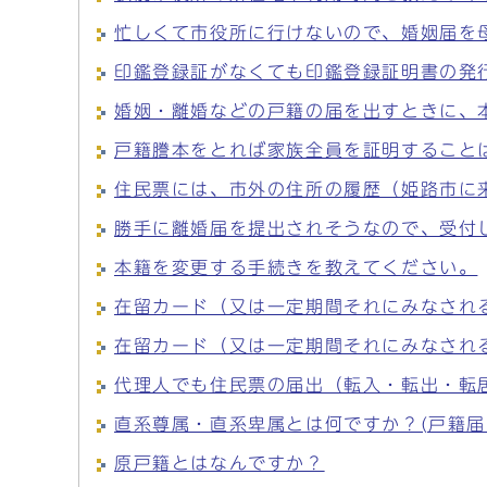
忙しくて市役所に行けないので、婚姻届を
印鑑登録証がなくても印鑑登録証明書の発
婚姻・離婚などの戸籍の届を出すときに、
戸籍謄本をとれば家族全員を証明すること
住民票には、市外の住所の履歴（姫路市に
勝手に離婚届を提出されそうなので、受付
本籍を変更する手続きを教えてください。
在留カード（又は一定期間それにみなされ
在留カード（又は一定期間それにみなされ
代理人でも住民票の届出（転入・転出・転
直系尊属・直系卑属とは何ですか？(戸籍
原戸籍とはなんですか？