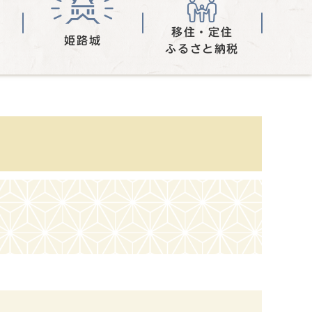
移住・定住
姫路城
ふるさと納税