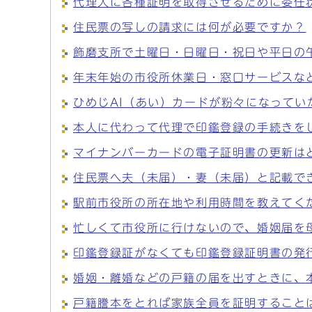
代理人に各種証明を取得させるために委任
住民票の写しの請求には何が必要ですか？
飾磨支所で土曜日・日曜日・祝日や平日の
年末年始の市役所休業日・窓口サービスな
ひめじAI（あい）カードが粉々になってい
本人に代わって代理で印鑑登録の手続きを
マイナンバーカードの電子証明書の更新は
住民票へ夫（未届）・妻（未届）と記載で
駅前市役所の所在地や利用時間を教えてく
忙しくて市役所に行けないので、婚姻届を
印鑑登録証がなくても印鑑登録証明書の発
婚姻・離婚などの戸籍の届を出すときに、
戸籍謄本をとれば家族全員を証明すること