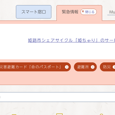
スマート
窓口
緊急情報
閉じる
Mul
姫路市シェアサイクル「姫ちゃり」のサー
災害避難カード「命のパスポート」
避難所
防災