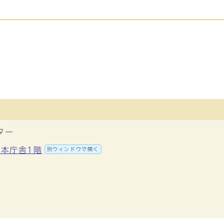
ター
 本庁舎1階
別ウィンドウで開く