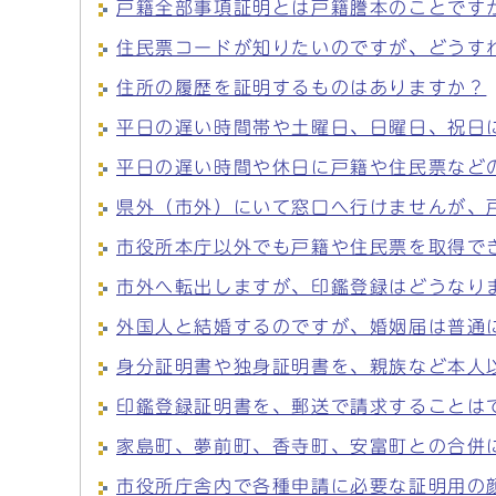
戸籍全部事項証明とは戸籍謄本のことです
住民票コードが知りたいのですが、どうす
住所の履歴を証明するものはありますか？
平日の遅い時間帯や土曜日、日曜日、祝日
平日の遅い時間や休日に戸籍や住民票など
県外（市外）にいて窓口へ行けませんが、
市役所本庁以外でも戸籍や住民票を取得で
市外へ転出しますが、印鑑登録はどうなり
外国人と結婚するのですが、婚姻届は普通
身分証明書や独身証明書を、親族など本人
印鑑登録証明書を、郵送で請求することは
家島町、夢前町、香寺町、安富町との合併
市役所庁舎内で各種申請に必要な証明用の