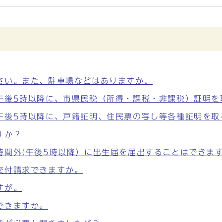
さい。また、駐車場などはありますか。
午後5時以降に、市県民税（所得・課税・非課税）証明を
午後5時以降に、戸籍証明、住民票の写し等各種証明を取
すか？
時間外(午後5時以降）に出生届を届出することはできま
交付請求できますか。
すが。
できますか。