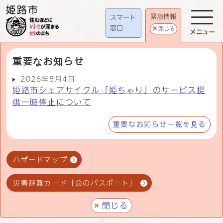
緊急情報
スマート
窓口
閉じる
メニュー
重要なお知らせ
2026年8月4日
姫路市シェアサイクル「姫ちゃり」のサービス提
供一時停止について
重要なお知らせ一覧を見る
ハザードマップ
災害避難カード「命のパスポート」
閉じる