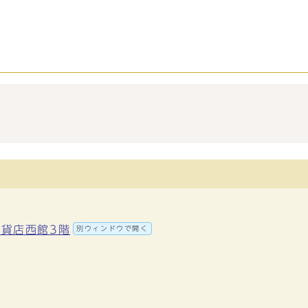
百貨店西館3階
別ウィンドウで開く