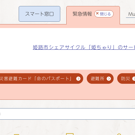
スマート
窓口
緊急情報
閉じる
Mul
姫路市シェアサイクル「姫ちゃり」のサー
災害避難カード「命のパスポート」
避難所
防災