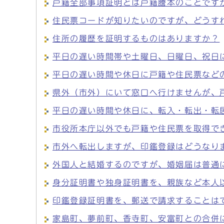
戸籍全部事項証明とは戸籍謄本のことです
住民票コードが知りたいのですが、どうす
住所の履歴を証明するものはありますか？
平日の遅い時間帯や土曜日、日曜日、祝日
平日の遅い時間や休日に戸籍や住民票など
県外（市外）にいて窓口へ行けませんが、
平日の遅い時間や休日に、転入・転出・転
市役所本庁以外でも戸籍や住民票を取得で
市外へ転出しますが、印鑑登録はどうなり
外国人と結婚するのですが、婚姻届は普通
身分証明書や独身証明書を、親族など本人
印鑑登録証明書を、郵送で請求することは
家島町、夢前町、香寺町、安富町との合併