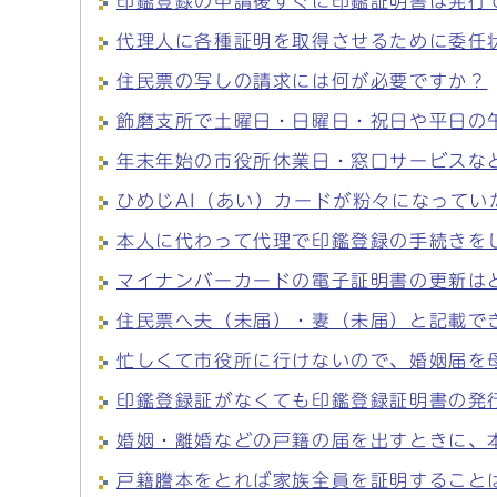
印鑑登録の申請後すぐに印鑑証明書は発行
代理人に各種証明を取得させるために委任
住民票の写しの請求には何が必要ですか？
飾磨支所で土曜日・日曜日・祝日や平日の
年末年始の市役所休業日・窓口サービスな
ひめじAI（あい）カードが粉々になってい
本人に代わって代理で印鑑登録の手続きを
マイナンバーカードの電子証明書の更新は
住民票へ夫（未届）・妻（未届）と記載で
忙しくて市役所に行けないので、婚姻届を
印鑑登録証がなくても印鑑登録証明書の発
婚姻・離婚などの戸籍の届を出すときに、
戸籍謄本をとれば家族全員を証明すること