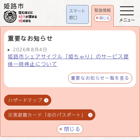
緊急情報
スマート
窓口
閉じる
メニュー
重要なお知らせ
2026年8月4日
姫路市シェアサイクル「姫ちゃり」のサービス提
供一時停止について
重要なお知らせ一覧を見る
ハザードマップ
災害避難カード「命のパスポート」
閉じる