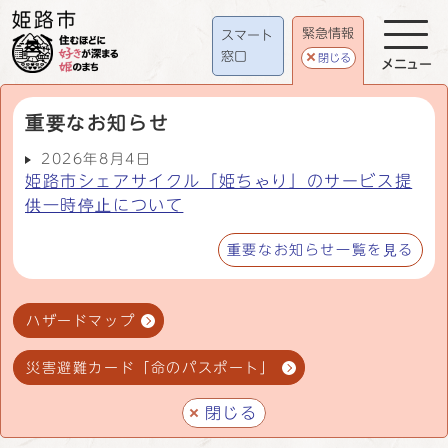
緊急情報
スマート
窓口
閉じる
メニュー
重要なお知らせ
2026年8月4日
姫路市シェアサイクル「姫ちゃり」のサービス提
供一時停止について
重要なお知らせ一覧を見る
ハザードマップ
災害避難カード「命のパスポート」
閉じる