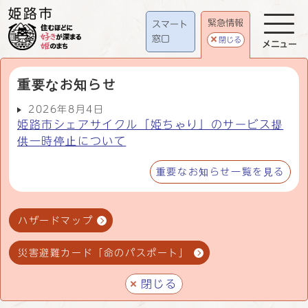
緊急情報
スマート
窓口
閉じる
メニュー
重要なお知らせ
2026年8月4日
姫路市シェアサイクル「姫ちゃり」のサービス提
供一時停止について
重要なお知らせ一覧を見る
ハザードマップ
災害避難カード「命のパスポート」
閉じる