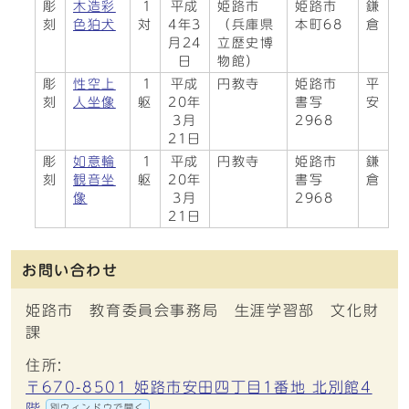
彫
木造彩
1
平成
姫路市
姫路市
鎌
刻
色狛犬
対
4年3
（兵庫県
本町68
倉
月24
立歴史博
日
物館）
彫
性空上
1
平成
円教寺
姫路市
平
刻
人坐像
躯
20年
書写
安
3月
2968
21日
彫
如意輪
1
平成
円教寺
姫路市
鎌
刻
観音坐
躯
20年
書写
倉
像
3月
2968
21日
お問い合わせ
姫路市 教育委員会事務局 生涯学習部 文化財
課
住所:
〒670-8501 姫路市安田四丁目1番地 北別館4
別ウィンドウで開く