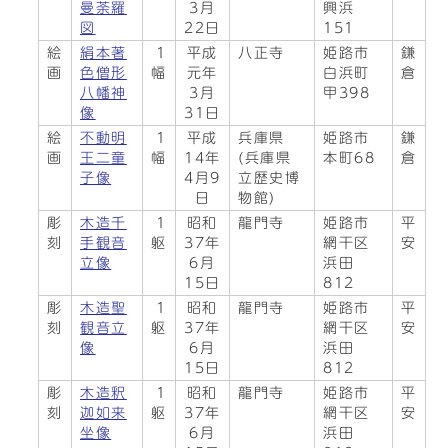
曼荼羅
3月
興浜
図
22日
151
絵
絹本著
1
平成
八正寺
姫路市
鎌
画
色僧形
幅
元年
白浜町
倉
八幡神
3月
甲398
像
31日
絵
不動明
1
平成
兵庫県
姫路市
鎌
画
王二童
幅
14年
(兵庫県
本町68
倉
子像
4月9
立歴史博
日
物館)
彫
木造千
1
昭和
龍門寺
姫路市
平
刻
手観音
躯
37年
網干区
安
立像
6月
浜田
15日
812
彫
木造聖
1
昭和
龍門寺
姫路市
平
刻
観音立
躯
37年
網干区
安
像
6月
浜田
15日
812
彫
木造釈
1
昭和
龍門寺
姫路市
平
刻
迦如来
躯
37年
網干区
安
坐像
6月
浜田