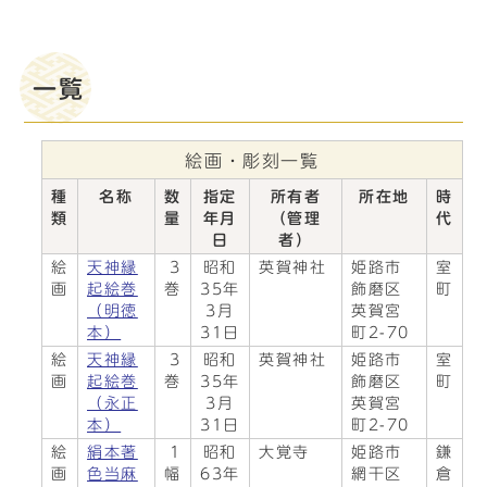
一覧
絵画・彫刻一覧
種
名称
数
指定
所有者
所在地
時
類
量
年月
（管理
代
日
者）
絵
天神縁
3
昭和
英賀神社
姫路市
室
画
起絵巻
巻
35年
飾磨区
町
（明徳
3月
英賀宮
本）
31日
町2-70
絵
天神縁
3
昭和
英賀神社
姫路市
室
画
起絵巻
巻
35年
飾磨区
町
（永正
3月
英賀宮
本）
31日
町2-70
絵
絹本著
1
昭和
大覚寺
姫路市
鎌
画
色当麻
幅
63年
網干区
倉