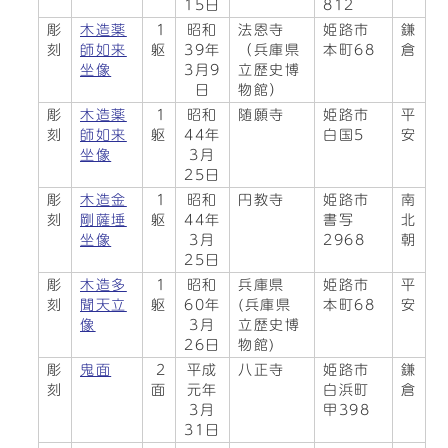
15日
812
彫
木造薬
1
昭和
法恩寺
姫路市
鎌
刻
師如来
躯
39年
（兵庫県
本町68
倉
坐像
3月9
立歴史博
日
物館）
彫
木造薬
1
昭和
随願寺
姫路市
平
刻
師如来
躯
44年
白国5
安
坐像
3月
25日
彫
木造金
1
昭和
円教寺
姫路市
南
刻
剛薩埵
躯
44年
書写
北
坐像
3月
2968
朝
25日
彫
木造多
1
昭和
兵庫県
姫路市
平
刻
聞天立
躯
60年
(兵庫県
本町68
安
像
3月
立歴史博
26日
物館)
彫
鬼面
2
平成
八正寺
姫路市
鎌
刻
面
元年
白浜町
倉
3月
甲398
31日