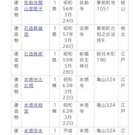
建
弥勒寺開
1
昭和
弥勒
夢前町寺
桃
造
山堂厨子
基
56年
寺
1051
山
物
3月
24日
建
石造無縫
1
昭和
法恩
夢前町古
南
造
塔
基
57年
寺
知之庄法
北
物
3月
持9
26日
建
石造鳥居
1
昭和
射楯
総社本町
江
造
基
59年
兵主
190
戸
物
3月
神社
28日
建
本徳寺大
1
昭和
本徳
亀山324
江
造
広間
棟
63年
寺
戸
物
3月
22日
建
本徳寺経
1
昭和
本徳
亀山324
江
造
堂
棟
63年
寺
戸
物
3月
22日
建
本徳寺本
1
平成
本徳
亀山324
江