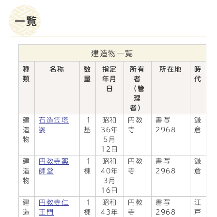
一覧
建造物一覧
種
名称
数
指定
所有
所在地
時
類
量
年月
者
代
日
（管
理
者）
建
石造笠塔
1
昭和
円教
書写
鎌
造
婆
基
36年
寺
2968
倉
物
5月
12日
建
円教寺薬
1
昭和
円教
書写
鎌
造
師堂
棟
40年
寺
2968
倉
物
3月
16日
建
円教寺仁
1
昭和
円教
書写
江
造
王門
棟
43年
寺
2968
戸