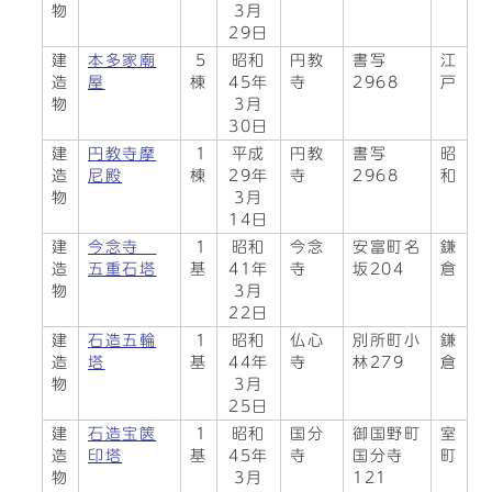
物
3月
29日
建
本多家廟
5
昭和
円教
書写
江
造
屋
棟
45年
寺
2968
戸
物
3月
30日
建
円教寺摩
1
平成
円教
書写
昭
造
尼殿
棟
29年
寺
2968
和
物
3月
14日
建
今念寺
1
昭和
今念
安富町名
鎌
造
五重石塔
基
41年
寺
坂204
倉
物
3月
22日
建
石造五輪
1
昭和
仏心
別所町小
鎌
造
塔
基
44年
寺
林279
倉
物
3月
25日
建
石造宝篋
1
昭和
国分
御国野町
室
造
印塔
基
45年
寺
国分寺
町
物
3月
121