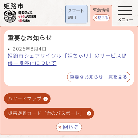
緊急情報
スマート
窓口
閉じる
メニュー
重要なお知らせ
2026年8月4日
姫路市シェアサイクル「姫ちゃり」のサービス提
供一時停止について
重要なお知らせ一覧を見る
ハザードマップ
災害避難カード「命のパスポート」
閉じる