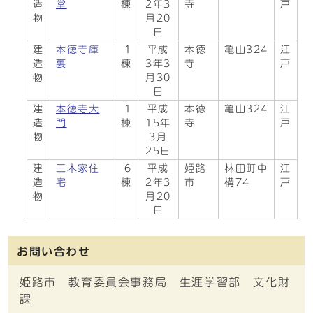
造
堂
棟
2年3
寺
戸
物
月20
日
建
本徳寺庫
1
平成
本徳
亀山324
江
造
裏
棟
3年3
寺
戸
物
月30
日
建
本徳寺大
1
平成
本徳
亀山324
江
造
門
棟
15年
寺
戸
物
3月
25日
建
三木家住
6
平成
姫路
林田町中
江
造
宅
棟
2年3
市
構74
戸
物
月20
日
お問い合わせ
姫路市 教育委員会事務局 生涯学習部 文化財
課