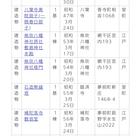
30日
建
八葉寺奥
1
昭和
八葉
香寺町相
室
造
院厨子(一
基
47年
寺
坂1068
町
物
間春日厨
3月
子
)
24日
建
魚吹八幡
1
昭和
魚吹
網干区宮
江
造
神社摂社
棟
53年
八幡
内193
戸
物
敷島神社
3月
神社
本殿
17日
建
魚吹八幡
1
昭和
魚吹
網干区宮
江
造
神社楼門
棟
54年
八幡
内193
戸
物
3月
神社
20日
建
石造無縫
1
昭和
臨済
夢前町新
室
造
塔
基
55年
寺
庄
町
物
3月
1468-4
25日
建
補陀落寺
1
昭和
補陀
夢前町莇
江
造
観音堂
棟
56年
落寺
野字水生
戸
物
3月
山2022
24日