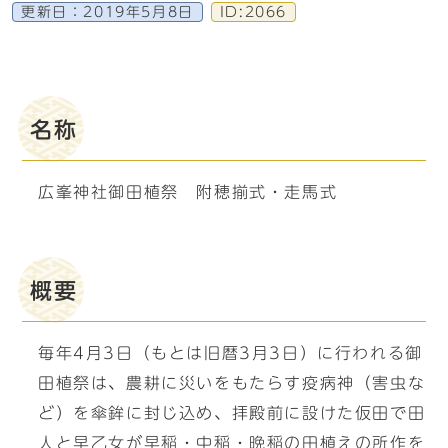
更新日：
2019年5月8日
ID:2066
名称
広峯神社御田植祭 附穂揃式・走馬式
概要
毎年4月3日（もとは旧暦3月3日）に行われる御
田植祭は、農耕に災いをもたらす疫病神（害虫な
ど）を傘鉾に封じ込め、拝殿前に設けた仮田で田
人と早乙女が早稲・中稲・晩稲の田植えの所作を