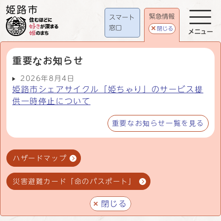
緊急情報
スマート
窓口
閉じる
メニュー
重要なお知らせ
2026年8月4日
姫路市シェアサイクル「姫ちゃり」のサービス提
供一時停止について
重要なお知らせ一覧を見る
ハザードマップ
災害避難カード「命のパスポート」
閉じる