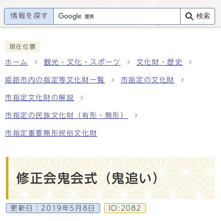
情報を探す
検索
現在位置
ホーム
観光・文化・スポーツ
文化財・歴史
姫路市内の指定等文化財一覧
市指定の文化財
市指定文化財の解説
市指定の民族文化財（有形・無形）
市指定重要無形民俗文化財
修正会鬼会式（鬼追い）
更新日：
2019年5月8日
ID:2082