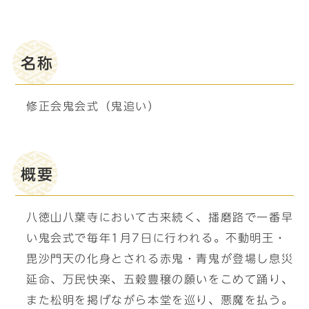
名称
修正会鬼会式（鬼追い）
概要
八徳山八葉寺において古来続く、播磨路で一番早
い鬼会式で毎年1月7日に行われる。不動明王・
毘沙門天の化身とされる赤鬼・青鬼が登場し息災
延命、万民快楽、五穀豊穣の願いをこめて踊り、
また松明を掲げながら本堂を巡り、悪魔を払う。