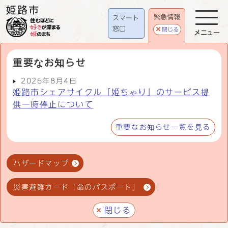
緊急情報
スマート
窓口
閉じる
メニュー
重要なお知らせ
2026年8月4日
姫路市シェアサイクル「姫ちゃり」のサービス提
供一時停止について
重要なお知らせ一覧を見る
ハザードマップ
災害避難カード「命のパスポート」
閉じる