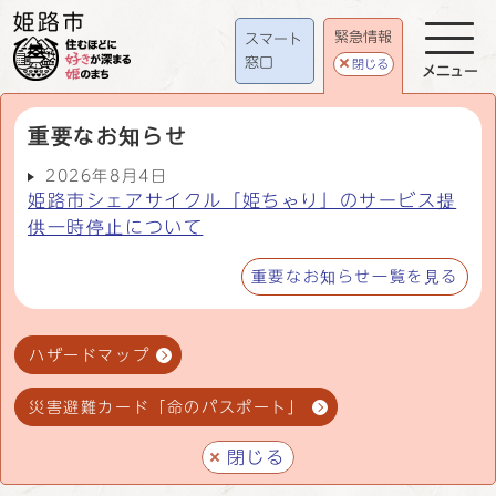
緊急情報
スマート
窓口
閉じる
メニュー
重要なお知らせ
2026年8月4日
姫路市シェアサイクル「姫ちゃり」のサービス提
供一時停止について
重要なお知らせ一覧を見る
ハザードマップ
災害避難カード「命のパスポート」
閉じる