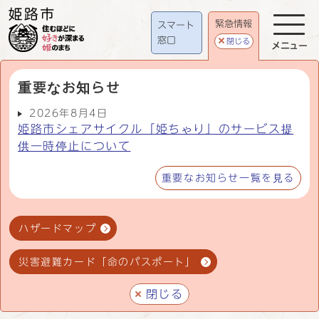
緊急情報
スマート
窓口
閉じる
メニュー
重要なお知らせ
2026年8月4日
姫路市シェアサイクル「姫ちゃり」のサービス提
供一時停止について
重要なお知らせ一覧を見る
ハザードマップ
災害避難カード「命のパスポート」
閉じる