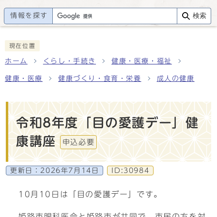
情報を探す
検索
現在位置
ホーム
くらし・手続き
健康・医療・福祉
健康・医療
健康づくり・食育・栄養
成人の健康
令和8年度「目の愛護デー」健
康講座
申込必要
更新日：
2026年7月14日
ID:30984
10月10日は「目の愛護デー」です。
姫路市眼科医会と姫路市が共同で、市民の方を対