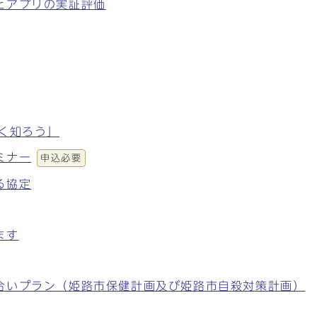
とアプリの実証評価
く知ろう」
ミナー
申込必要
る協定
ます
合いプラン（姫路市保健計画及び姫路市自殺対策計画）