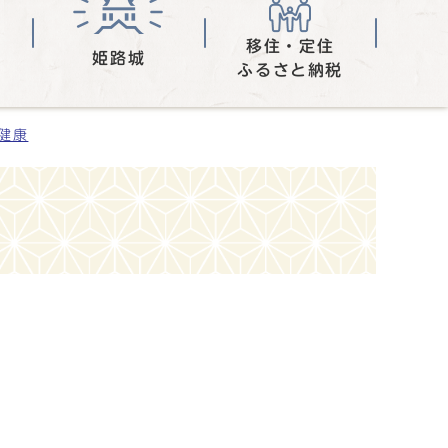
移住・定住
姫路城
ふるさと納税
健康