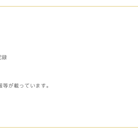
。
記録
報等が載っています。
。