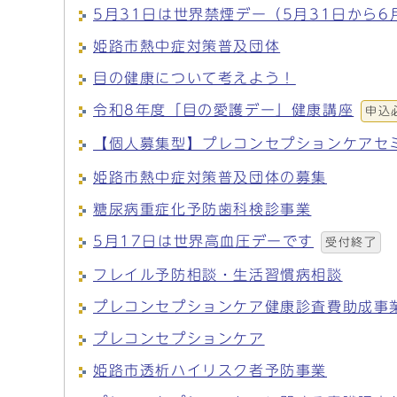
5月31日は世界禁煙デー（5月31日から6
姫路市熱中症対策普及団体
目の健康について考えよう！
令和8年度「目の愛護デー」健康講座
申込
【個人募集型】プレコンセプションケアセ
姫路市熱中症対策普及団体の募集
糖尿病重症化予防歯科検診事業
5月17日は世界高血圧デーです
受付終了
フレイル予防相談・生活習慣病相談
プレコンセプションケア健康診査費助成事
プレコンセプションケア
姫路市透析ハイリスク者予防事業