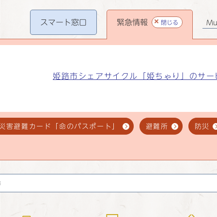
スマート
窓口
緊急情報
閉じる
Mul
姫路市シェアサイクル「姫ちゃり」のサー
災害避難カード「命のパスポート」
避難所
防災