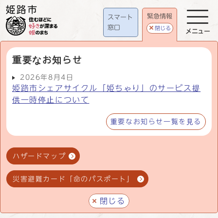
緊急情報
スマート
窓口
閉じる
メニュー
重要なお知らせ
2026年8月4日
姫路市シェアサイクル「姫ちゃり」のサービス提
供一時停止について
重要なお知らせ一覧を見る
ハザードマップ
災害避難カード「命のパスポート」
閉じる