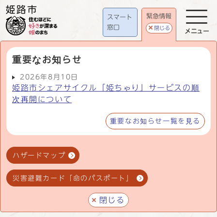
緊急情報
スマート
窓口
閉じる
メニュー
重要なお知らせ
2026年8月10日
姫路市シェアサイクル「姫ちゃり」サービスの順
次再開について
重要なお知らせ一覧を見る
ハザードマップ
災害避難カード「命のパスポート」
閉じる