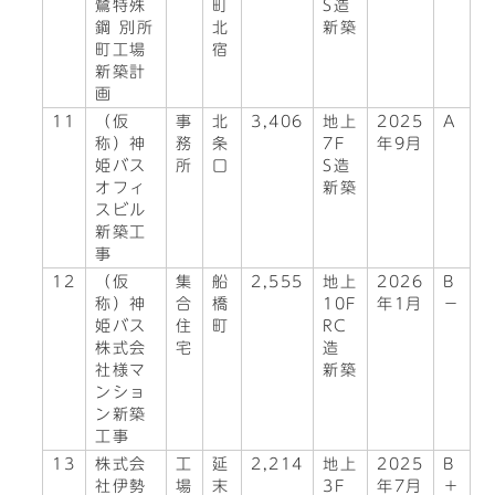
鷺特殊
町
S造
鋼 別所
北
新築
町工場
宿
新築計
画
11
（仮
事
北
3,406
地上
2025
A
称）神
務
条
7F
年9月
姫バス
所
口
S造
オフィ
新築
スビル
新築工
事
12
（仮
集
船
2,555
地上
2026
B
称）神
合
橋
10F
年1月
－
姫バス
住
町
RC
株式会
宅
造
社様マ
新築
ンショ
ン新築
工事
13
株式会
工
延
2,214
地上
2025
B
社伊勢
場
末
3F
年7月
＋