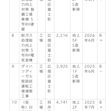
力向上
区
S造
対策 製
富
新築
鋼工場
士
東棟 5
町
号RH建
屋
8
脱ガス
工
広
2,216
地上
2026
B
処理能
場
畑
5F
年6月
＋
力向上
区
S造
対策 5
富
新築
号RH電
士
気室棟
町
9
ダイハ
工
広
3,925
地上
2025
B
ツディ
場
畑
1F
年6月
－
ーゼル
区
S造
姫路試
富
新築
運転工
士
場増築
町
工事
10
（仮
工
別
4,741
地上
2025
B
称）白
場
所
2F
年7月
＋