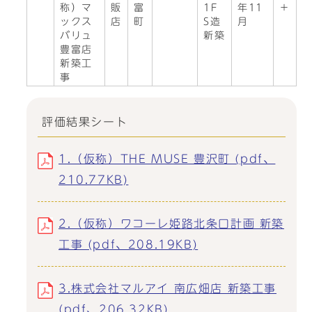
称）マ
販
富
1F
年11
＋
ックス
店
町
S造
月
バリュ
新築
豊富店
新築工
事
評価結果シート
1.（仮称）THE MUSE 豊沢町 (pdf、
210.77KB)
2.（仮称）ワコーレ姫路北条口計画 新築
工事 (pdf、208.19KB)
3.株式会社マルアイ 南広畑店 新築工事
(pdf、206.32KB)