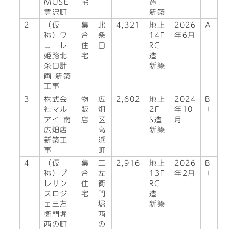
MUSE
宅
造
豊沢町
新築
2
（仮
集
北
4,321
地上
2026
A
称）ワ
合
条
14F
年6月
コーレ
住
口
RC
姫路北
宅
造
条口計
新築
画 新築
工事
3
株式会
物
広
2,602
地上
2024
B
社マル
販
畑
2F
年10
＋
アイ 南
店
区
S造
月
広畑店
高
新築
新築工
浜
事
町
4
（仮
集
三
2,916
地上
2026
B
称）プ
合
左
13F
年2月
＋
レサン
住
衛
RC
スロジ
宅
門
造
ェ三左
堀
新築
衛門堀
西
西の町
の