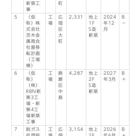
新築工
町
事
5
（仮
工
広
2,331
地上
2024
B
称）株
場
畑
1F
年12
－
式会社
区
S造
月
茨木金
大
新築
属商会
町
社屋移
転計画
（工場
棟）
6
（仮
工
飾
4,287
地上
2027
B
称）
場
磨
2F
年3月
＋
（株）
区
S造
RBN新
中
新築
第3工
島
場・新
第4工
場新築
工事
7
脱ガス
工
広
3,154
地上
2026
B
処理能
場
畑
2F
年6月
＋