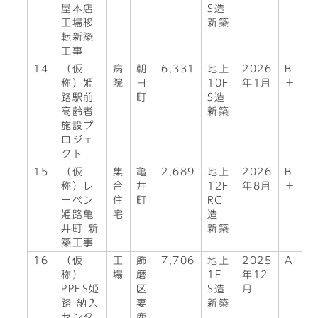
屋本店
S造
工場移
新築
転新築
工事
14
（仮
病
朝
6,331
地上
2026
B
称）姫
院
日
10F
年1月
＋
路駅前
町
S造
高齢者
新築
施設プ
ロジェ
クト
15
（仮
集
亀
2,689
地上
2026
B
称）レ
合
井
12F
年8月
＋
ーベン
住
町
RC
姫路亀
宅
造
井町 新
新築
築工事
16
（仮
工
飾
7,706
地上
2025
A
称）
場
磨
1F
年12
PPES姫
区
S造
月
路 納入
妻
新築
センタ
鹿