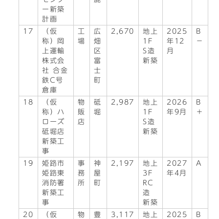
ー新築
計画
17
（仮
工
広
2,670
地上
2025
B
称）岡
場
畑
1F
年12
－
上運輸
区
S造
月
株式会
富
新築
社 合金
士
鉄C号
町
倉庫
18
（仮
物
砥
2,987
地上
2026
B
称）ハ
販
堀
1F
年9月
＋
ローズ
店
S造
砥堀店
新築
新築工
事
19
姫路市
事
神
2,197
地上
2027
A
姫路東
務
屋
3F
年4月
消防署
所
町
RC
新築工
造
事
新築
20
（仮
物
豊
3,117
地上
2025
B