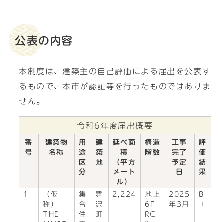
公表の内容
本制度は、建築主の自己評価による届出を公表す
るもので、本市が認証等を行ったものではありま
せん。
令和6年度届出概要
番
建築物
用
建
延べ面
構造
工事
評
号
名称
途
築
積
階数
完了
価
区
地
（平方
予定
結
分
メート
日
果
ル）
1
（仮
集
豊
2,224
地上
2025
B
称）
合
沢
6F
年3月
＋
THE
住
町
RC