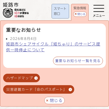
緊急情報
スマート
窓口
閉じる
メニュー
重要なお知らせ
2026年8月4日
姫路市シェアサイクル「姫ちゃり」のサービス提
供一時停止について
重要なお知らせ一覧を見る
ハザードマップ
災害避難カード「命のパスポート」
閉じる