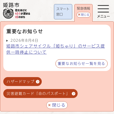
緊急情報
スマート
窓口
閉じる
メニュー
重要なお知らせ
2026年8月4日
姫路市シェアサイクル「姫ちゃり」のサービス提
供一時停止について
重要なお知らせ一覧を見る
ハザードマップ
災害避難カード「命のパスポート」
閉じる