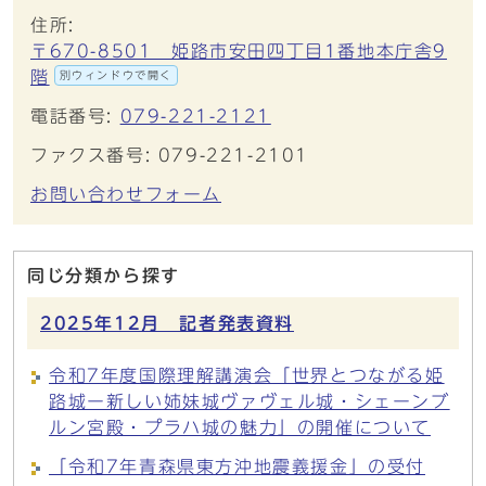
住所:
〒670-8501 姫路市安田四丁目1番地本庁舎9
階
別ウィンドウで開く
電話番号:
079-221-2121
ファクス番号: 079-221-2101
お問い合わせフォーム
同じ分類から探す
2025年12月 記者発表資料
令和7年度国際理解講演会「世界とつながる姫
路城ー新しい姉妹城ヴァヴェル城・シェーンブ
ルン宮殿・プラハ城の魅力」の開催について
「令和7年青森県東方沖地震義援金」の受付