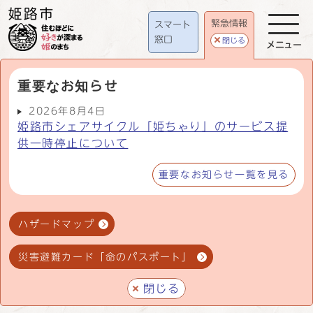
緊急情報
スマート
窓口
閉じる
メニュー
重要なお知らせ
2026年8月4日
姫路市シェアサイクル「姫ちゃり」のサービス提
供一時停止について
重要なお知らせ一覧を見る
ハザードマップ
災害避難カード「命のパスポート」
閉じる