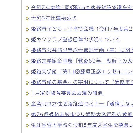
令和7年度第1回姫路市空家等対策協議会
令和8年仕事始め式
姫路市子ども・子育て会議（令和7年度第
姫カツクラブ登録団体の状況について
姫路市公共施設等総合管理計画（案）に関
姫路文学館企画展「戦後80年 戦時下の
姫路文学館「第11回藤原正彦エッセイコ
姫路市愛の基金への寄附について（姫路市
1月定例教育委員会会議の開催
企業向け女性活躍推進セミナー「離職しな
第76回姫路お城まつり姫路大名行列の参
生涯学習大学校の令和8年度入学生を募集