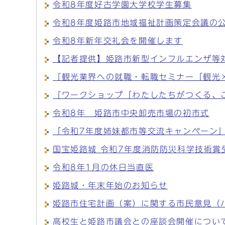
令和8年度好古学園大学校学生募集
令和8年度姫路市地域福祉計画策定会議の
令和8年新年交礼会を開催します
【記者提供】姫路市新型インフルエンザ等
『観光業界への就職・転職セミナー「観光
『ワークショップ「わたしたちがつくる、
令和8年 姫路市中央卸売市場の初市式
「令和7年度姉妹都市等交流キャンペーン
国宝姫路城 令和7年度消防防災科学技術賞
令和8年1月の休日当直医
姫路城・年末年始のお知らせ
姫路市住宅計画（案）に関する市民意見（
高校生と姫路市議会との座談会開催につい