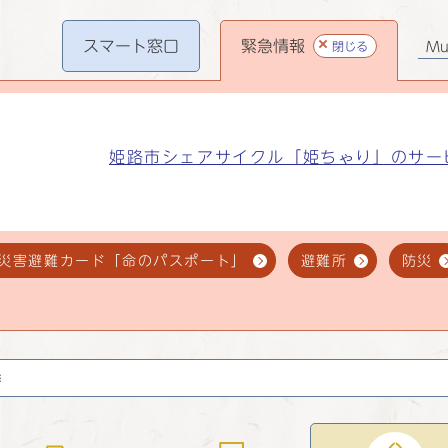
スマート
窓口
緊急情報
閉じる
Mul
姫路市シェアサイクル「姫ちゃり」のサー
災害避難カード「命のパスポート」
避難所
防災