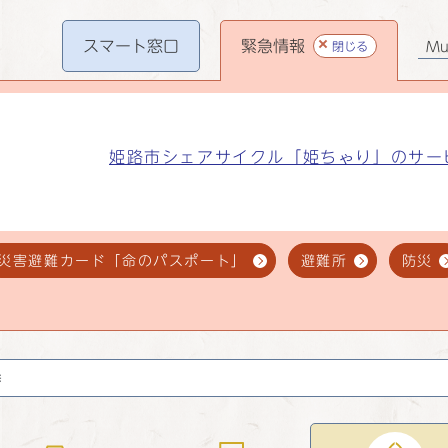
スマート
窓口
緊急情報
閉じる
Mul
姫路市シェアサイクル「姫ちゃり」のサー
災害避難カード「命のパスポート」
避難所
防災