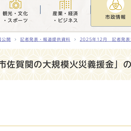
観光・文化
産業・経済
市政情報
・スポーツ
・ビジネス
報公開
記者発表・報道提供資料
2025年12月 記者発
分市佐賀関の大規模火災義援金」