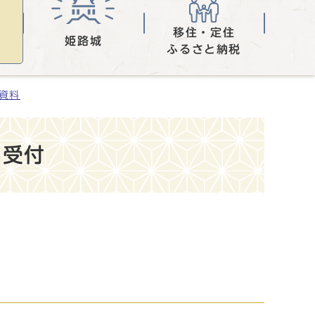
移住・定住
姫路城
ふるさと納税
表資料
の受付