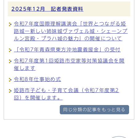
2025年12月 記者発表資料
令和7年度国際理解講演会「世界とつながる姫
路城ー新しい姉妹城ヴァヴェル城・シェーンブ
ルン宮殿・プラハ城の魅力」の開催について
「令和7年青森県東方沖地震義援金」の受付
令和7年度第1回姫路市空家等対策協議会を開
催します
令和8年仕事始め式
姫路市子ども・子育て会議（令和7年度第2
回）を開催します。
同じ分類の記事をもっと見る