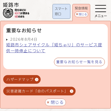
緊急情報
スマート
窓口
閉じる
メニュー
重要なお知らせ
2026年8月4日
姫路市シェアサイクル「姫ちゃり」のサービス提
供一時停止について
重要なお知らせ一覧を見る
ハザードマップ
災害避難カード「命のパスポート」
閉じる