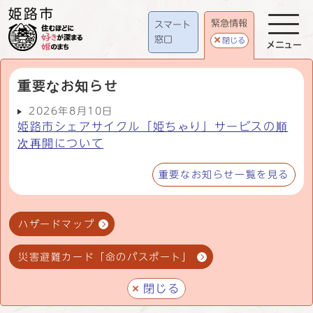
緊急情報
スマート
窓口
閉じる
メニュー
重要なお知らせ
2026年8月10日
姫路市シェアサイクル「姫ちゃり」サービスの順
次再開について
重要なお知らせ一覧を見る
ハザードマップ
災害避難カード「命のパスポート」
閉じる