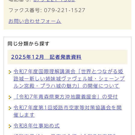
ファクス番号: 079-221-1527
お問い合わせフォーム
同じ分類から探す
2025年12月 記者発表資料
令和7年度国際理解講演会「世界とつながる姫
路城ー新しい姉妹城ヴァヴェル城・シェーンブ
ルン宮殿・プラハ城の魅力」の開催について
「令和7年青森県東方沖地震義援金」の受付
令和7年度第1回姫路市空家等対策協議会を開
催します
令和8年仕事始め式