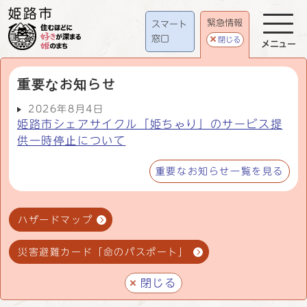
緊急情報
スマート
窓口
閉じる
メニュー
重要なお知らせ
2026年8月4日
姫路市シェアサイクル「姫ちゃり」のサービス提
供一時停止について
重要なお知らせ一覧を見る
ハザードマップ
災害避難カード「命のパスポート」
閉じる