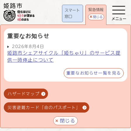
緊急情報
スマート
窓口
閉じる
メニュー
重要なお知らせ
2026年8月4日
姫路市シェアサイクル「姫ちゃり」のサービス提
供一時停止について
重要なお知らせ一覧を見る
ハザードマップ
災害避難カード「命のパスポート」
閉じる