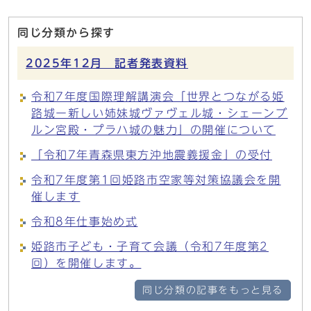
同じ分類から探す
2025年12月 記者発表資料
令和7年度国際理解講演会「世界とつながる姫
路城ー新しい姉妹城ヴァヴェル城・シェーンブ
ルン宮殿・プラハ城の魅力」の開催について
「令和7年青森県東方沖地震義援金」の受付
令和7年度第1回姫路市空家等対策協議会を開
催します
令和8年仕事始め式
姫路市子ども・子育て会議（令和7年度第2
回）を開催します。
同じ分類の記事をもっと見る