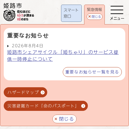
緊急情報
スマート
窓口
閉じる
メニュー
重要なお知らせ
2026年8月4日
姫路市シェアサイクル「姫ちゃり」のサービス提
供一時停止について
重要なお知らせ一覧を見る
ハザードマップ
災害避難カード「命のパスポート」
閉じる