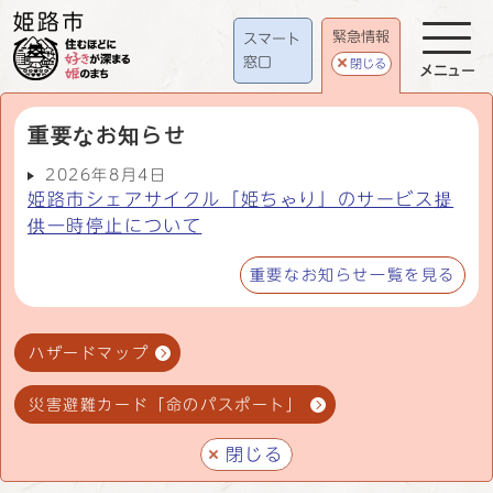
緊急情報
スマート
窓口
閉じる
メニュー
重要なお知らせ
2026年8月4日
姫路市シェアサイクル「姫ちゃり」のサービス提
供一時停止について
重要なお知らせ一覧を見る
ハザードマップ
災害避難カード「命のパスポート」
閉じる