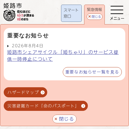
緊急情報
スマート
窓口
閉じる
メニュー
重要なお知らせ
2026年8月4日
姫路市シェアサイクル「姫ちゃり」のサービス提
供一時停止について
重要なお知らせ一覧を見る
ハザードマップ
災害避難カード「命のパスポート」
閉じる