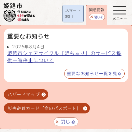
緊急情報
スマート
窓口
閉じる
メニュー
重要なお知らせ
2026年8月4日
姫路市シェアサイクル「姫ちゃり」のサービス提
供一時停止について
重要なお知らせ一覧を見る
ハザードマップ
災害避難カード「命のパスポート」
閉じる