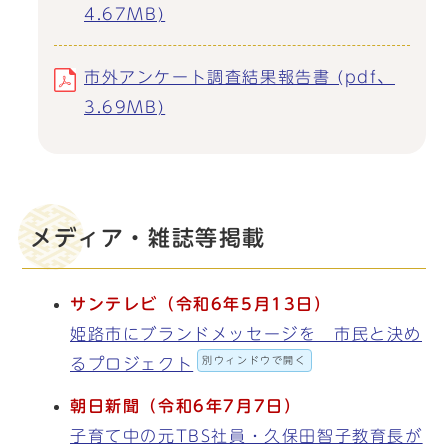
4.67MB)
市外アンケート調査結果報告書 (pdf、
3.69MB)
メディア・雑誌等掲載
サンテレビ（令和
6
年
5
月
13
日）
姫路市にブランドメッセージを 市民と決め
別ウィンドウで開く
るプロジェクト
朝日新聞（令和
6
年
7
月
7
日）
子育て中の元TBS社員・久保田智子教育長が