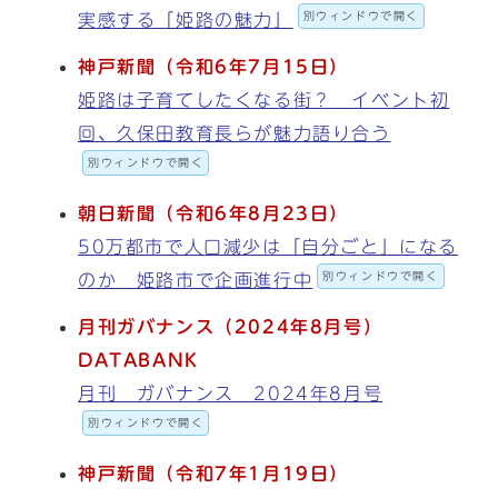
別ウィンドウで開く
実感する「姫路の魅力」
神戸新聞（令和
6
年
7
月15
日）
姫路は子育てしたくなる街？ イベント初
回、久保田教育長らが魅力語り合う
別ウィンドウで開く
朝日新聞（令和
6
年
8
月
23
日）
50万都市で人口減少は「自分ごと」になる
別ウィンドウで開く
のか 姫路市で企画進行中
月刊ガバナンス（
2024
年
8
月号）
DATABANK
月刊 ガバナンス 2024年8月号
別ウィンドウで開く
神戸新聞（令和7
年1
月19
日）