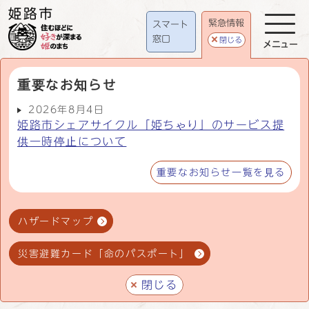
緊急情報
スマート
窓口
閉じる
メニュー
重要なお知らせ
2026年8月4日
姫路市シェアサイクル「姫ちゃり」のサービス提
供一時停止について
重要なお知らせ一覧を見る
ハザードマップ
災害避難カード「命のパスポート」
閉じる