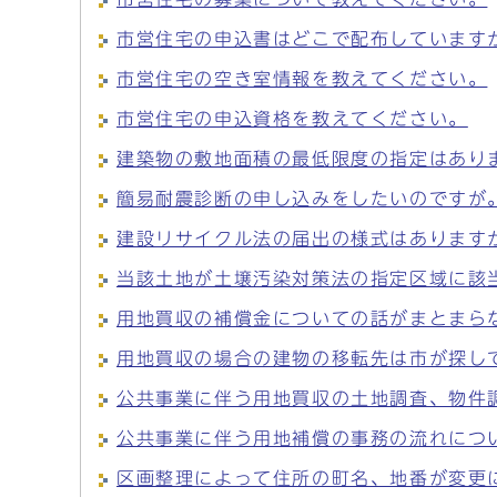
市営住宅の申込書はどこで配布しています
市営住宅の空き室情報を教えてください。
市営住宅の申込資格を教えてください。
建築物の敷地面積の最低限度の指定はあり
簡易耐震診断の申し込みをしたいのですが
建設リサイクル法の届出の様式はあります
当該土地が土壌汚染対策法の指定区域に該
用地買収の補償金についての話がまとまら
用地買収の場合の建物の移転先は市が探し
公共事業に伴う用地買収の土地調査、物件
公共事業に伴う用地補償の事務の流れにつ
区画整理によって住所の町名、地番が変更