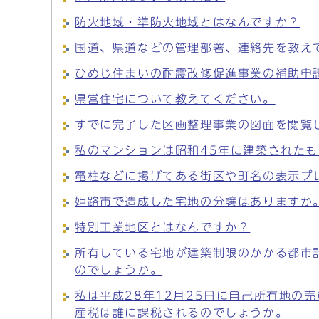
防火地域・準防火地域とはなんですか？
国道、県道などの管理部署、連絡先を教え
ひめじ住まいの耐震改修促進事業の補助申
県営住宅について教えてください。
すでに完了した区画整理事業の図面を閲覧
私のマンションは昭和45年に建築された
電柱などに掲げてある街区や町名の表示プ
姫路市で造成した宅地の分譲はありますか
特別工業地区とはなんですか？
所有している宅地が建築制限のかかる都市
のでしょうか。
私は平成28年12月25日に自己所有地の
産税は誰に課税されるのでしょうか。