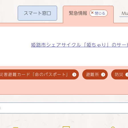
スマート
窓口
緊急情報
閉じる
Mul
姫路市シェアサイクル「姫ちゃり」のサー
災害避難カード「命のパスポート」
避難所
防災