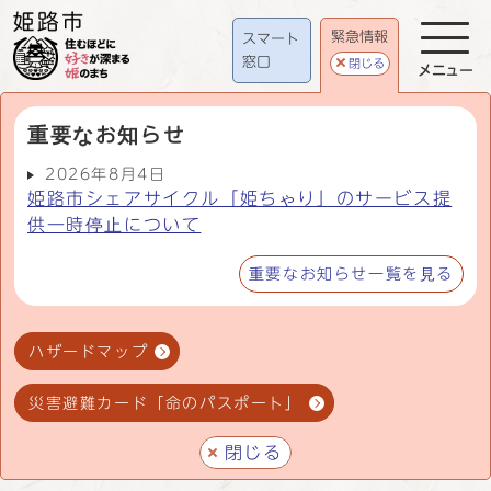
緊急情報
スマート
窓口
閉じる
メニュー
重要なお知らせ
2026年8月4日
姫路市シェアサイクル「姫ちゃり」のサービス提
供一時停止について
重要なお知らせ一覧を見る
ハザードマップ
災害避難カード「命のパスポート」
閉じる