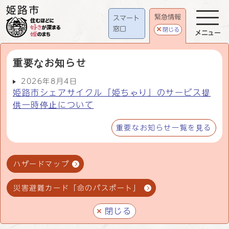
緊急情報
スマート
窓口
閉じる
メニュー
重要なお知らせ
2026年8月4日
姫路市シェアサイクル「姫ちゃり」のサービス提
供一時停止について
重要なお知らせ一覧を見る
ハザードマップ
災害避難カード「命のパスポート」
閉じる