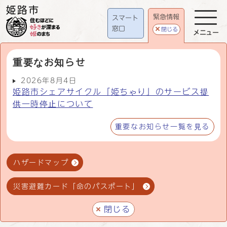
緊急情報
スマート
窓口
閉じる
メニュー
重要なお知らせ
2026年8月4日
姫路市シェアサイクル「姫ちゃり」のサービス提
供一時停止について
重要なお知らせ一覧を見る
ハザードマップ
災害避難カード「命のパスポート」
閉じる