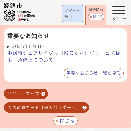
緊急情報
スマート
窓口
閉じる
メニュー
重要なお知らせ
2026年8月4日
姫路市シェアサイクル「姫ちゃり」のサービス提
供一時停止について
重要なお知らせ一覧を見る
ハザードマップ
災害避難カード「命のパスポート」
閉じる