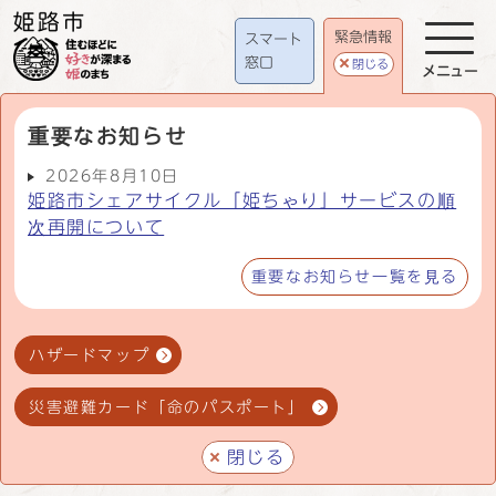
緊急情報
スマート
窓口
閉じる
メニュー
重要なお知らせ
2026年8月10日
姫路市シェアサイクル「姫ちゃり」サービスの順
次再開について
重要なお知らせ一覧を見る
ハザードマップ
災害避難カード「命のパスポート」
閉じる