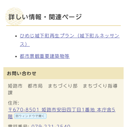
詳しい情報・関連ページ
ひめじ城下町再生プラン（城下町ルネッサン
ス）
都市景観重要建築物等
お問い合わせ
姫路市 都市局 まちづくり部 まちづくり指導
課
住所:
〒670-8501 姫路市安田四丁目1番地 本庁舎5
階
別ウィンドウで開く
電話番号:
079-221-2540