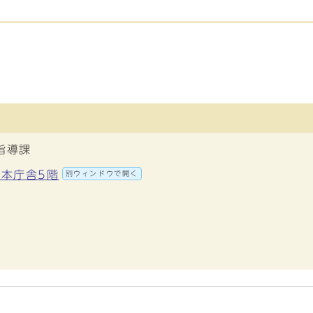
指導課
 本庁舎5階
別ウィンドウで開く