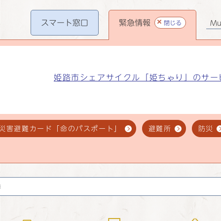
スマート
窓口
緊急情報
閉じる
Mul
姫路市シェアサイクル「姫ちゃり」のサー
災害避難カード「命のパスポート」
避難所
防災