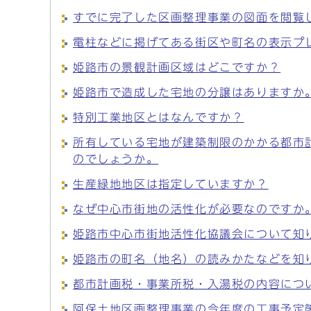
すでに完了した区画整理事業の図面を閲覧
電柱などに掲げてある街区や町名の表示プ
姫路市の景観計画区域はどこですか？
姫路市で造成した宅地の分譲はありますか
特別工業地区とはなんですか？
所有している宅地が建築制限のかかる都市
のでしょうか。
生産緑地地区は指定していますか？
なぜ中心市街地の活性化が必要なのですか
姫路市中心市街地活性化協議会について知
姫路市の町名（地名）の読みかたなどを知
都市計画税・事業所税・入湯税の内容につ
阿保土地区画整理事業の今年度の工事予定