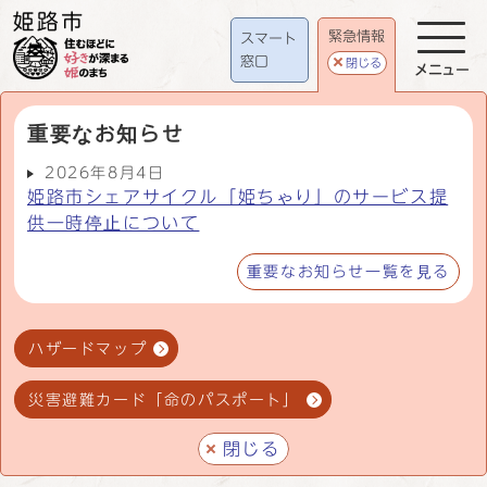
緊急情報
スマート
窓口
閉じる
メニュー
重要なお知らせ
2026年8月4日
姫路市シェアサイクル「姫ちゃり」のサービス提
供一時停止について
重要なお知らせ一覧を見る
ハザードマップ
災害避難カード「命のパスポート」
閉じる