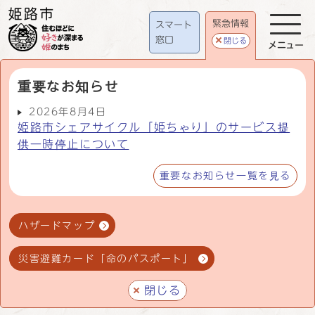
緊急情報
スマート
窓口
閉じる
メニュー
重要なお知らせ
2026年8月4日
姫路市シェアサイクル「姫ちゃり」のサービス提
供一時停止について
重要なお知らせ一覧を見る
ハザードマップ
災害避難カード「命のパスポート」
閉じる