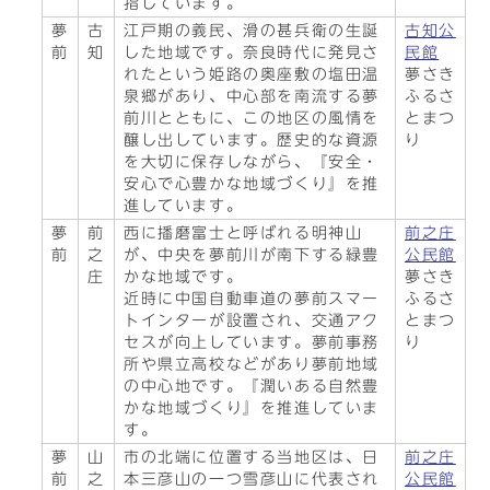
指しています。
夢
古
江戸期の義民、滑の甚兵衛の生誕
古知公
前
知
した地域です。奈良時代に発見さ
民館
れたという姫路の奥座敷の塩田温
夢さき
泉郷があり、中心部を南流する夢
ふるさ
前川とともに、この地区の風情を
とまつ
醸し出しています。歴史的な資源
り
を大切に保存しながら、『安全・
安心で心豊かな地域づくり』を推
進しています。
夢
前
西に播磨富士と呼ばれる明神山
前之庄
前
之
が、中央を夢前川が南下する緑豊
公民館
庄
かな地域です。
夢さき
近時に中国自動車道の夢前スマー
ふるさ
トインターが設置され、交通アク
とまつ
セスが向上しています。夢前事務
り
所や県立高校などがあり夢前地域
の中心地です。『潤いある自然豊
かな地域づくり』を推進していま
す。
夢
山
市の北端に位置する当地区は、日
前之庄
前
之
本三彦山の一つ雪彦山に代表され
公民館