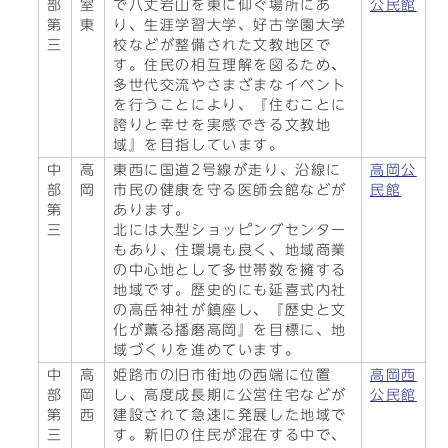
部
室
で八丈岩山を東に仰ぐ場所にあ
公民館
第
東
り、生涯学習大学、好古学園大学
三
校などが整備された文教地区で
す。住民の相互理解を図るため、
多世代交流やさまざまなイベント
を行うことにより、『住むことに
誇りと幸せを実感できる文教地
域』を目指しています。
中
高
東西に国道2号線が走り、沿線に
高岡公
部
岡
市民の健康を守る医師会館などが
民館
第
あります。
三
北には大型ショッピングセンター
もあり、住環境も良く、地域商業
の中心地として多世帯数を擁する
地域です。歴史的にも延喜式内社
の高岳神社が鎮座し、『歴史と文
化が薫る播磨高岡』を目標に、地
域づくりを進めています。
中
高
姫路市の旧市街地の西端に位置
高岡西
部
岡
し、高度成長期に公営住宅などが
公民館
第
西
建設されて急速に発展した地域で
三
す。新旧の住民が混在する中で、