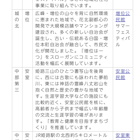
事業に取り組んでいます。
城
増
広峰・増位の山々を背に自然環境
増位公
の
位
に恵まれた地域で、花北副都心の
民館
北
開発で大規模店舗やマンションが
サマー
建設され、多くの新しい自治会が
フェス
誕生し、古い・伝統ある白国・増
ティバ
位本町自治会が融合して、市民文
ル
化が開花しました。『増位は一
つ』をスローガンにコミュニティ
活動を幅広く展開しています。
中
安
姫路三山のひとつ書写山を後背
安室公
部
室
に、西には古歌にも詠われた夢前
民館
第
川、東には神話の霊峰八丈岩山を
三
抱く自然と歴史の豊かな地域で
す。生涯学習大学などの施設にも
比較的近く、安室公民館を核に、
高齢者から子供まで幅広い年齢層
の交流と生涯学習の場がありま
す。『教育と健康を目指すまちづ
くり』を推進しています。
中
安
JR姫路駅の北西約5キロメートル
安室東