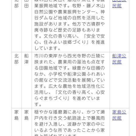
部
田
業振興地域です。牧野・藤ノ木山
民館
自然公園や農業振興センター、神
谷ダムなど地域の自然を活用した
施設があります。他方で古墳群や
廃寺跡など歴史の足跡もありま
す。文化の香り高い、『安全で安
心、住みよい故郷づくり』を推進
しています。
北
船
市川の東岸から西光寺野の丘陵に
船津公
部
津
挟まれた、農業用の溜池も点在す
民館
る田園地域です。緑豊かな田圃の
なか、小学校や船津公園ふれあい
の館などで交流活動を展開してい
ます。広大な農地を地域活性化に
活用し、『文化の香り高く、心安
らぐまちづくり』を進めていま
す。
家
家
穏やかな播磨灘にあり、かつて瀬
家島公
島
島
戸内を行き交う航路途上で暴風雨
民館
を避け入港し、波静かで家の中に
いるような所であったことから家