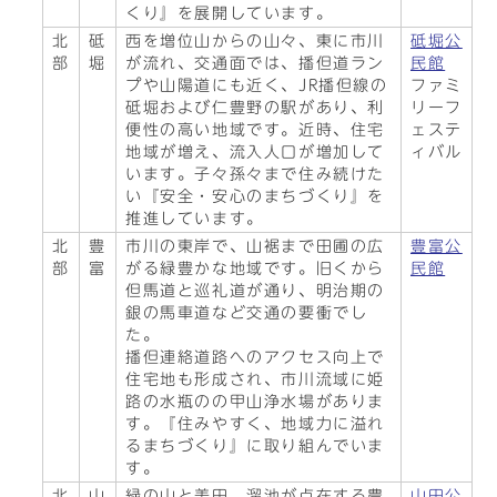
くり』を展開しています。
北
砥
西を増位山からの山々、東に市川
砥堀公
部
堀
が流れ、交通面では、播但道ラン
民館
プや山陽道にも近く、JR播但線の
ファミ
砥堀および仁豊野の駅があり、利
リーフ
便性の高い地域です。近時、住宅
ェステ
地域が増え、流入人口が増加して
ィバル
います。子々孫々まで住み続けた
い『安全・安心のまちづくり』を
推進しています。
北
豊
市川の東岸で、山裾まで田圃の広
豊富公
部
富
がる緑豊かな地域です。旧くから
民館
但馬道と巡礼道が通り、明治期の
銀の馬車道など交通の要衝でし
た。
播但連絡道路へのアクセス向上で
住宅地も形成され、市川流域に姫
路の水瓶のの甲山浄水場がありま
す。『住みやすく、地域力に溢れ
るまちづくり』に取り組んでいま
す。
北
山
緑の山と美田、溜池が点在する農
山田公