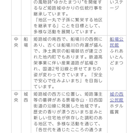
の風物詩”ゆかたまつり”を開催す
いステ
るなど姫路城ゆかりの伝統行事を
ージ
継承しています。
『地区一丸で子孫に繁栄する地区
を継承する』ことを目標として、
多様な活動を展開しています。
中
船
姫路城の南西で、船場川の西側に
船場公
央
場
あり、古くは船場川の舟運が盛ん
民館
で、浄土真宗の船場御坊が建立さ
ふれあ
れた地内町でもあります。鉄道高
いとん
架事業に伴い産業道路が拡幅さ
どまつ
れ、国道2号沿線と併せてまちの
り
姿が変わってきています。『安全
で安心で住みよいまち』を目指し
ています。
中
城
姫路城の西方に位置し、姫路藩主
城の西
央
西
等の墓碑がある景福寺山・旧西国
公民館
街道の沿線に発展した地域です。
ホタル
歴史の香りが漂う古いまち並みと
鑑賞
新しい住宅地が併存した調和のあ
る地区で、多様な活動を通じて、
『各世代を通じたこころの通うま