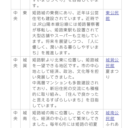
すいまちづくり』を目指していま
す。
中
東
姫路城の東側にあり、近年は公営
東公民
央
住宅も建設されています。近時で
館
はJR山陽本線沿線には姫路警察署
が移転し、姫路東駅も設置されて
大型店舗やスーパーも立地してい
ます。将来を展望しつつ、『人に
優しく、潤いある暮らしやすいま
ち』を推進します。
中
城
姫路駅より北東に位置し、姫路城
城巽公
央
巽
を一望できる地区です。市の中心
民館
地として経済、政治、文化等を担
夏まつ
い発展してきました。
り
中高層マンションも多数建設され
ており、新旧住民の交流にも積極
的に取り組み、『住んで良かった
と言えるすばらしいまち』を目指
しています。
中
城
姫路城の南に位置し、古くから文
城南公
央
南
化、経済の中心として繁栄してき
民館
ました。毎年6月には姫路の初夏
ふれあ