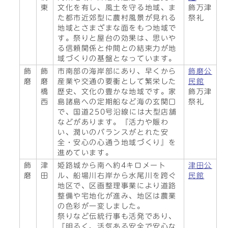
東
文化を有し、風土を守る地域、ま
飾万津
た都市近郊型に農村風景が見れる
祭礼
地域とさまざまな面をもつ地域で
す。祭りと屋台の効果は、思いや
る信頼関係と仲間との結束力が地
域づくりの基盤となっています。
飾
飾
市南部の海岸部にあり、早くから
飾磨公
磨
磨
産業や交通の要衝として繁栄した
民館
橋
歴史、文化の豊かな地域です。家
飾万津
西
島諸島への定期船など海の玄関口
祭礼
で、国道250号沿線には大型店舗
などがあります。『活力や賑わ
い、潤いのバランスがとれた安
全・安心の心通う地域づくり』を
進めています。
飾
津
姫路城から南へ約4キロメート
津田公
磨
田
ル、船場川右岸から水尾川を跨ぐ
民館
地区で、区画整理事業により道路
整備や宅地化が進み、地区は農業
の色彩が一変しました。
祭りなど伝統行事も活発であり、
『明るく、活気ある安全で安心な