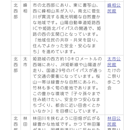
北
峰
市の北西部にあり、東に書写山、
峰相公
西
相
西に峰相山系が入り、南北に菅生
民館
部
川が貫流する風光明媚な自然豊か
な地域です。山陽自動車道姫路西
ICや姫路北バイパスの開通で、姫
路の西の玄関口となっています。
『地域住民の共存・共栄を図り、
住んでよかった安全・安心なま
ち』を進めています。
北
太
姫路城の西方約10キロメートルの
太市公
西
市
西端にあり、JR姫新線や山陽道が
民館
部
走り、国道29号のバイパスが通っ
たけの
て交通の要衝になっています。桜
こ祭り
山一帯は緑豊かな自然にあふれ、
歩こう
竹林も多く筍の産地であります。
会
この豊かな環境で『子々孫々まで
住み続けたい、安全かつ安心なま
ちづくり、都会に近い田舎＜とか
いなか＞』を目標にしています。
北
林
林田川を挟むように田畑が広がる
林田公
西
田
緑豊かな地域です。かつて林田藩
民館