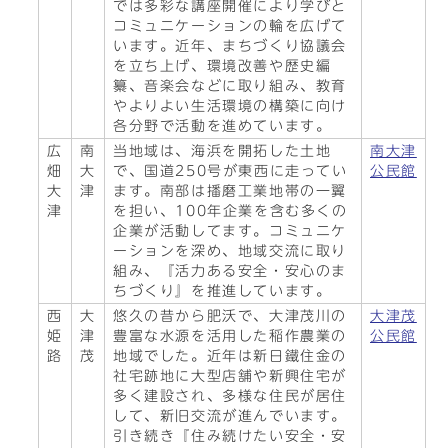
では多彩な講座開催により学びと
コミュニケーションの輪を広げて
います。近年、まちづくり協議会
を立ち上げ、環境改善や歴史編
纂、音楽会などに取り組み、教育
やよりよい生活環境の構築に向け
各分野で活動を進めています。
広
南
当地域は、海浜を開拓した土地
南大津
畑
大
で、国道250号が東西に走ってい
公民館
大
津
ます。南部は播磨工業地帯の一翼
津
を担い、100年企業を含む多くの
企業が活動してます。コミュニケ
ーションを深め、地域交流に取り
組み、『活力ある安全・安心のま
ちづくり』を推進しています。
西
大
悠久の昔から肥沃で、大津茂川の
大津茂
姫
津
豊富な水源を活用した稲作農業の
公民館
路
茂
地域でした。近年は新日鐵住金の
社宅跡地に大型店舗や新興住宅が
多く建設され、多様な住民が居住
して、新旧交流が進んでいます。
引き続き『住み続けたい安全・安