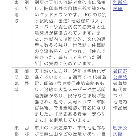
東
別
別所は天川の流域で高砂市に隣接
別所公
部
所
し、旧印南野の風情を残す緑の多
民館
地
いベッドタウンです。JRひめじ別
域
所駅周辺、国道2号沿線には大手
スーパーや総合病院の拡充など生
活環境が整備されています。ま
た、地域内には歴史的、文化的遺
産も数多く残り、世代間、住民間
の交流も盛んに行われ、『住んで
良かった、暮らして良かった別
所』の実現に努めています。
東
御
天川沿いにあり、近年は宅地化が
御国野
部
国
進んでいます。交通面ではJR御着
公民館
地
野
駅、国道2号や播但連絡道路もあ
御着城
域
り、沿線に大型スーパーや生活関
時代ま
連施設があり、良好な住環境が整
つり
備され、近時、大河ドラマ「軍師
地域内
官兵衛」で御着城跡が有名になり
作品展
ました。『歴史ある安全・安心な
まち』を継承しています。
東
四
市川の下流左岸で、市街地近郊な
四郷公
部
郷
がら麻生山などの丘陵があり、自
民館