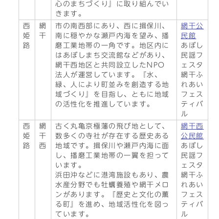
心のまちづくり』に取り組んでい
きます。
西
網
市の南西部にあり、西に揖保川、
網干公
姫
干
南に穏やかな瀬戸内海を望み、播
民館
路
磨工業地帯の一角です。地区内に
あぼし
はあぼしまち交流館などがあり、
民謡フ
網干西地区と共同設立したNPO
ェスタ
法人が運営しています。『水、
網干ふ
緑、人により町並みを創造する地
れあい
域づくり』を目指し、ともに地域
フェス
の活性化を推進しています。
ティバ
ル
西
網
古く丸亀京極藩の飛び地として、
網干西
姫
干
数多くの寺社が存在する歴史ある
公民館
路
西
地域です。揖保川や瀬戸内海に面
あぼし
し、播磨工業地帯の一翼を担って
民謡フ
います。
ェスタ
浜田沖などに港湾施設もあり、農
網干ふ
水産分野でも牡蠣養殖や網干メロ
れあい
ンがあります。『歴史と文化の薫
フェス
る町』を進め、地域活性化を図っ
ティバ
ています。
ル