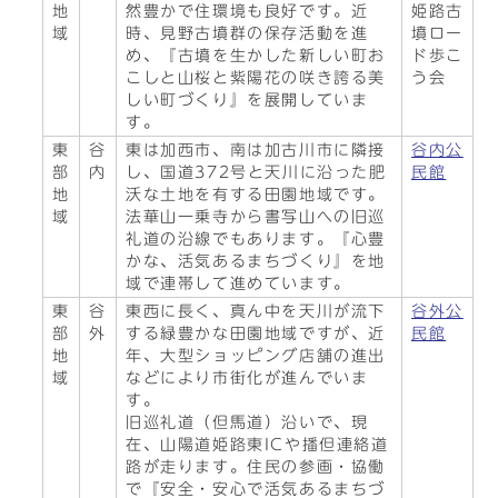
地
然豊かで住環境も良好です。近
姫路古
域
時、見野古墳群の保存活動を進
墳ロー
め、『古墳を生かした新しい町お
ド歩こ
こしと山桜と紫陽花の咲き誇る美
う会
しい町づくり』を展開していま
す。
東
谷
東は加西市、南は加古川市に隣接
谷内公
部
内
し、国道372号と天川に沿った肥
民館
地
沃な土地を有する田園地域です。
域
法華山一乗寺から書写山への旧巡
礼道の沿線でもあります。『心豊
かな、活気あるまちづくり』を地
域で連帯して進めています。
東
谷
東西に長く、真ん中を天川が流下
谷外公
部
外
する緑豊かな田園地域ですが、近
民館
地
年、大型ショッピング店舗の進出
域
などにより市街化が進んでいま
す。
旧巡礼道（但馬道）沿いで、現
在、山陽道姫路東ICや播但連絡道
路が走ります。住民の参画・協働
で『安全・安心で活気あるまちづ