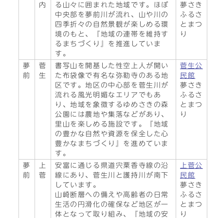
内
る山々に囲まれた地域です。ほぼ
夢さき
中央部を夢前川が流れ、山や川の
ふるさ
四季折々の自然景観が楽しめる環
とまつ
境のもと、『地域の連帯を維持す
り
るまちづくり』を推進していま
す。
夢
菅
書写山を開基した性空上人が開い
菅生公
前
生
た布袋像で有名な弥勒寺のある地
民館
区です。地区の中心部を菅生川が
夢さき
流れる風光明媚なエリアでもあ
ふるさ
り、地域を象徴するゆめさきの森
とまつ
公園には農地や集落などがあり、
り
里山を楽しめる施設です。『地域
の豊かな自然や資源を保全した心
豊かなまちづくり』を進めていま
す。
夢
上
安富に通じる県道宍粟香寺線の沿
上菅公
前
菅
線にあり、菅生川と護持川が南下
民館
しています。
夢さき
山崎断層への備えや高齢者の日常
ふるさ
生活の円滑化の確保など地区が一
とまつ
体となって取り組み、『地域の安
り