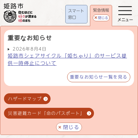
緊急情報
スマート
窓口
閉じる
メニュー
重要なお知らせ
2026年8月4日
姫路市シェアサイクル「姫ちゃり」のサービス提
供一時停止について
重要なお知らせ一覧を見る
ハザードマップ
災害避難カード「命のパスポート」
閉じる