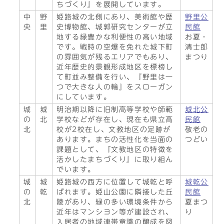
ちづくり』を展開しています。
中
野
姫路城の北側にあり、美術館や歴
野里公
央
里
史博物館、城郭研究センターが立
民館
地する緑豊かな利便性の高い地域
お夏・
です。戦時の空爆を免れた城下町
清士郎
の雰囲気が残るエリアでもあり、
まつり
近年歴史的景観形成地区を標榜し
て町並み整備を行い、『野里は一
つで大きな人の輪』をスローガン
にしています。
城
城
明治期以降に旧制高等学校や師範
城北公
の
北
学校などが存在し、現在も県立高
民館
北
校が2校在し、文教地区の足跡が
敬老の
あります。まちの活性化を当面の
つどい
課題として、『文教地区の特徴を
活かしたまちづくり』に取り組ん
でいます。
城
城
姫路城の西方に位置して城乾と呼
城乾公
の
乾
ばれます。姫山公園に隣接した丘
民館
北
陵があり、緑の多い環境条件から
夏まつ
近年はマンシヨン等が建設され、
り
入居者の地域連帯意識の醸成を図