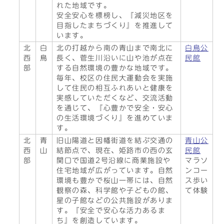
れた地域です。
安全安心を標榜し、『減災地区を
目指したまちづくり』を推進して
います。
北
白
北の打越から南の青山まで南北に
白鳥公
西
鳥
長く、菅生川沿いに山や池が点在
民館
部
する自然環境の豊かな地域です。
毎年、校区の住民大運動会を実施
して住民の相互ふれあいと健康を
実感していただくなど、交流活動
を通じて、『心豊かで安全・安心
の生活環境づくり』を進めていま
す。
北
青
旧山陽道と因幡街道を結ぶ交通の
青山公
西
山
結節点で、現在、姫路市の西の玄
民館
部
関口で国道2号沿線に商業施設や
マラソ
住宅地域が広がっています。自然
ンコー
環境も豊かで桜山一帯には、自然
ス歩い
観察の森、科学館や子どもの館、
て体験
星の子館などの公共施設がありま
す。『安全で安心な活力あるま
ち』を創造しています。