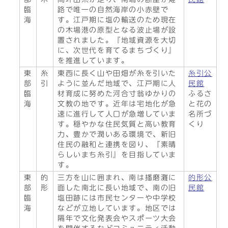
臨
路で唯一の自然海岸の小赤壁で
海
す。江戸期に塩の輸送のため現在
の木場港の原型となる波止場が設
置されました。『地域資源を大切
に、次世代を育てるまちづくり』
を推進しています。
東
糸
東西に長く山や田畑が糸を引いた
糸引公
部
引
ように並んだ地域で、江戸期に人
民館
臨
材育成に努めた河合寸翁ゆかりの
ふるさ
海
文教の地です。近年は宅地化が急
と花の
速に進行して人口が急増していま
名所づ
す。穏やかな住民気質と高い教育
くり
力、豊かで潤いある環境で、新旧
住民の融和と連携を図り、『素晴
らしいまち糸引』を目指していま
す。
東
的
三方を山に囲まれ、南は播磨灘に
的形公
部
形
面した南北に長い地域で、南の旧
民館
臨
塩田跡には市民センターや中学校
海
などが立地しています。地区では
隔年で文化発表会やスポーツ大会