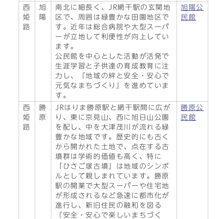
西
旭
南北に細長く、JR網干駅の玄関地
旭陽公
姫
陽
区で、周囲は緑豊かな田園地区で
民館
路
す。近年は総合病院や大型スーパ
ーが立地して利便性が向上してい
ます。
公民館を中心とした活動が活発で
生涯学習と子供達の育成教育に注
力し、『地域の絆と安全・安心で
元気なまちづくり』を進めていま
す。
西
勝
JRはりま勝原駅と網干駅間に広が
勝原公
姫
原
り、東に京見山、西に旭日山公園
民館
路
を配し、中を大津茂川が流れる緑
豊かな地域です。歴史的にも古く
から開かれた土地で、点在する古
墳群は学術的価値も高く、特に
「ひさご塚古墳」は地域のシンボ
ルとして親しまれています。勝原
駅の開業で大型スーパーや住宅地
が形成されるなど急速に都市化が
進行し、新旧住民の融和を図る
『安全・安心で楽しいまちづく