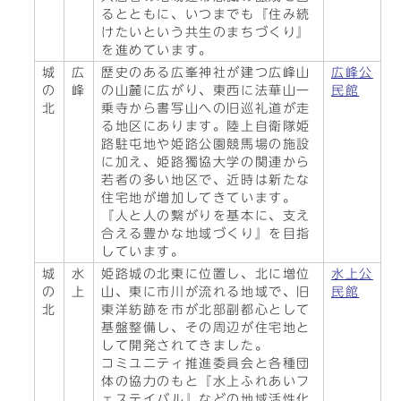
るとともに、いつまでも『住み続
けたいという共生のまちづくり』
を進めています。
城
広
歴史のある広峯神社が建つ広峰山
広峰公
の
峰
の山麓に広がり、東西に法華山一
民館
北
乗寺から書写山への旧巡礼道が走
る地区にあります。陸上自衛隊姫
路駐屯地や姫路公園競馬場の施設
に加え、姫路獨協大学の関連から
若者の多い地区で、近時は新たな
住宅地が増加してきています。
『人と人の繋がりを基本に、支え
合える豊かな地域づくり』を目指
しています。
城
水
姫路城の北東に位置し、北に増位
水上公
の
上
山、東に市川が流れる地域で、旧
民館
北
東洋紡跡を市が北部副都心として
基盤整備し、その周辺が住宅地と
して開発されてきました。
コミユニティ推進委員会と各種団
体の協力のもと『水上ふれあいフ
ェステイバル』などの地域活性化