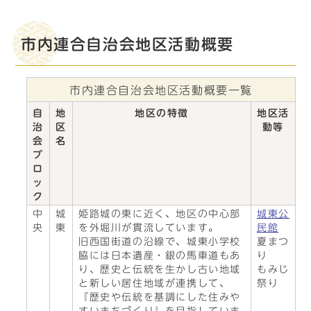
市内連合自治会地区活動概要
市内連合自治会地区活動概要一覧
自
地
地区の特徴
地区活
治
区
動等
会
名
ブ
ロ
ッ
ク
中
城
姫路城の東に近く、地区の中心部
城東公
央
東
を外堀川が貫流しています。
民館
旧西国街道の沿線で、城東小学校
夏まつ
脇には日本遺産・銀の馬車道もあ
り
り、歴史と伝統を生かし古い地域
もみじ
と新しい居住地域が連携して、
祭り
『歴史や伝統を基調にした住みや