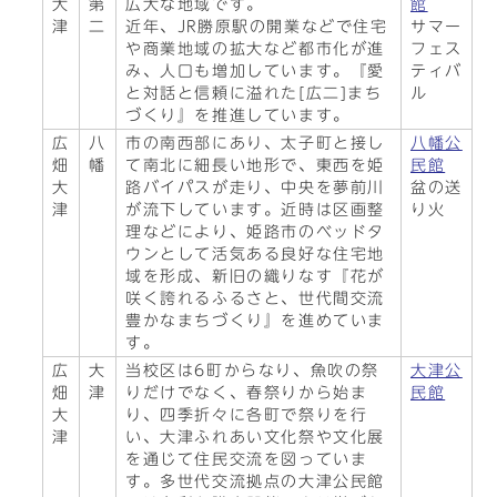
大
第
広大な地域です。
館
津
二
近年、JR勝原駅の開業などで住宅
サマー
や商業地域の拡大など都市化が進
フェス
み、人口も増加しています。『愛
ティバ
と対話と信頼に溢れた[広二]まち
ル
づくり』を推進しています。
広
八
市の南西部にあり、太子町と接し
八幡公
畑
幡
て南北に細長い地形で、東西を姫
民館
大
路バイパスが走り、中央を夢前川
盆の送
津
が流下しています。近時は区画整
り火
理などにより、姫路市のベッドタ
ウンとして活気ある良好な住宅地
域を形成、新旧の織りなす『花が
咲く誇れるふるさと、世代間交流
豊かなまちづくり』を進めていま
す。
広
大
当校区は6町からなり、魚吹の祭
大津公
畑
津
りだけでなく、春祭りから始ま
民館
大
り、四季折々に各町で祭りを行
津
い、大津ふれあい文化祭や文化展
を通じて住民交流を図っていま
す。多世代交流拠点の大津公民館