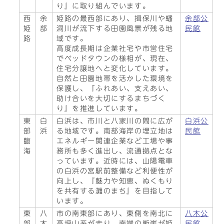
り』に取り組んでいます。
西
余
姫路の最西部にあり、揖保川や蟠
余部公
姫
部
洞川が流下する田園風景が残る地
民館
路
域です。
高度成長期は企業社宅や市営住宅
でベッドタウンの様相が、現在、
住宅分譲地へと変化しています。
自然と田園地帯を活かした環境を
保護し、『ふれあい、支えあい、
助け合いを大切にするまちづく
り』を推進しています。
東
白
白浜は、市川と八家川の間に広が
白浜公
部
浜
る地域です。南部海岸の埋立地は
民館
臨
エネルギー関連企業など工場や事
海
務所も多く進出し、流通拠点とな
っています。近時には、山陽電車
の白浜の宮駅前整備など利便性が
向上し、『魅力や知恵、ぬくもり
を共有する灘のまち』を目指して
います。
東
八
市の南東部にあり、東側を南北に
八木公
部
木
高坪山系が走り、南端の断崖が姫
民館