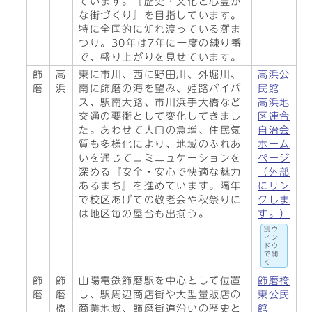
ています。『歴史・文化と心豊か
な街づくり』を目指しています。
特に全国的に知れ渡っている灘ま
つり。30年は7年に一度の練り番
で、盛り上がりを見せています。
飾
高
東に市川、西に野田川、外堀川、
高浜公
磨
浜
南に飾磨の海を望み、姫路バイパ
民館
ス、駅南大路、市川浜手大橋など
高浜地
交通の要衝として変化してきまし
区連合
た。あわせて人口の急増、住民気
自治会
質も多様化により、地域のふれあ
ホーム
いを通じてコミニュケーションを
ページ
深める『安全・安心で快適な魅力
（外部
あるまち』を進めています。隔年
にリン
で校区あげての敬老会や秋祭りに
クしま
は地区毎の屋台も出揃う。
す。）
別ウ
ィン
ドウ
で開
く
飾
飾
山陽電鉄飾磨駅を中心として位置
飾磨橋
磨
磨
し、駅周辺商店街や大型量販店の
東公民
橋
商業地域、飾磨街道沿いの歴史と
館