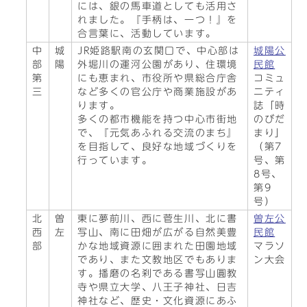
には、銀の馬車道としても活用さ
れました。『手柄は、一つ！』を
合言葉に、活動しています。
中
城
JR姫路駅南の玄関口で、中心部は
城陽公
部
陽
外堀川の運河公園があり、住環境
民館
第
にも恵まれ、市役所や県総合庁舎
コミュ
三
など多くの官公庁や商業施設があ
ニティ
ります。
誌「時
多くの都市機能を持つ中心市街地
のびだ
で、『元気あふれる交流のまち』
まり」
を目指して、良好な地域づくりを
（第7
行っています。
号、第
8号、
第9
号）
北
曽
東に夢前川、西に菅生川、北に書
曽左公
西
左
写山、南に田畑が広がる自然美豊
民館
部
かな地域資源に囲まれた田園地域
マラソ
であり、また文教地区でもありま
ン大会
す。播磨の名刹である書写山圓教
寺や県立大学、八王子神社、日吉
神社など、歴史・文化資源にあふ