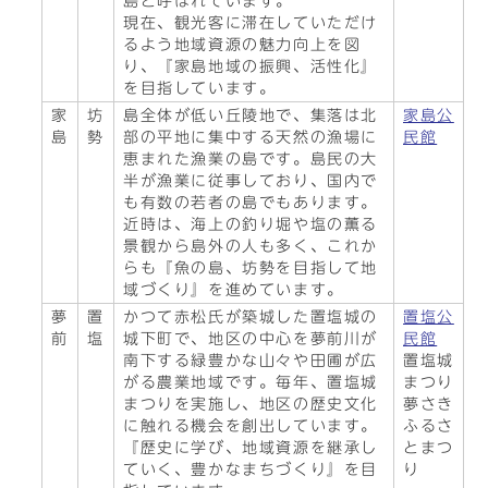
島と呼ばれています。
現在、観光客に滞在していただけ
るよう地域資源の魅力向上を図
り、『家島地域の振興、活性化』
を目指しています。
家
坊
島全体が低い丘陵地で、集落は北
家島公
島
勢
部の平地に集中する天然の漁場に
民館
恵まれた漁業の島です。島民の大
半が漁業に従事しており、国内で
も有数の若者の島でもあります。
近時は、海上の釣り堀や塩の薫る
景観から島外の人も多く、これか
らも『魚の島、坊勢を目指して地
域づくり』を進めています。
夢
置
かつて赤松氏が築城した置塩城の
置塩公
前
塩
城下町で、地区の中心を夢前川が
民館
南下する緑豊かな山々や田圃が広
置塩城
がる農業地域です。毎年、置塩城
まつり
まつりを実施し、地区の歴史文化
夢さき
に触れる機会を創出しています。
ふるさ
『歴史に学び、地域資源を継承し
とまつ
ていく、豊かなまちづくり』を目
り