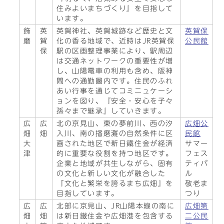
住みよいまちづくり』を目指して
います。
飾
英
英賀神社、英賀城跡など歴史と文
英賀保
磨
賀
化の香る地域で、近時はJR英賀保
公民館
保
駅の区画整理事業により、駅周辺
は交通ネットワークの重要性が増
し、山陽電車の利用も含め、阪神
間への通勤圏内です。住民のふれ
あい行事を通じてコミニュケーシ
ョンを図り、『安全・安心を子々
孫々まで継承』していきます。
広
広
北の京見山、東の夢前川、西の汐
広畑公
畑
畑
入川、南の播磨灘の自然条件に区
民館
大
画された地区で新日鐵住金が経済
サマー
津
的に重要な役割を持つ地区です。
フェス
企業と地域が共生しながら、固有
ティバ
の文化と新しい文化が融合した
ル
『文化と繁栄を誇るまち広畑』を
敬老ま
目指しています。
つり
広
広
北部に京見山、JR山陽本線の南に
広畑第
畑
畑
は新日鐵住金や広畑港を包含する
二公民