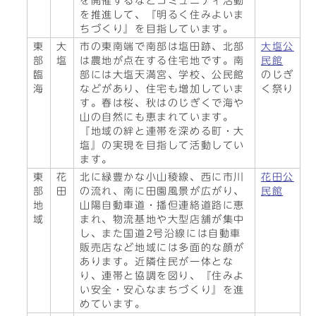
を開催するなどコミュニティ活動
を推進して、『明るく住みよいま
ちづくり』を目指しています。
東
大
市の東南端で南部は塩田跡、北部
大塩公
部
塩
は農地が点在する住宅地です。南
民館
臨
部には大塩天満宮、学校、公民館
のじぎ
海
などがあり、住宅も増加していま
く祭り
す。春は桜、秋はのじぎくで海や
山の自然にも恵まれています。
『地域の絆と連帯を深める町・大
塩』の実現を目指して活動してい
ます。
東
花
北に緑豊かな小山稜線、西に市川
花田公
部
田
の流れ、南に田園風景が広がり、
民館
地
山陽自動車道・播但連絡道路に恵
域
まれ、物流基地や大型店舗が集中
し、また国道2号沿線には自動車
販売店など地域には多面的な顔が
あります。近隣住民が一体とな
り、連帯と協調を図り、『住みよ
い安全・安心なまちづくり』を進
めています。