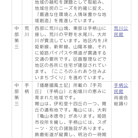
地域の融和を課題として取組み、
地域住民のニーズを的確に捉え、
『最適な住環境と人情味豊かな地
域創造』を推進しています。
中
荒
西部に荒川山塊、東部は手柄山に
荒川公
部
川
接し、荒川の平野を水尾川、大井
民館
第
川が貫流しています。地区内をJR
三
姫新線、新幹線、山陽本線、それ
に姫路バイパスや県道が貫通する
交通の要所です。区画整理などで
地区の各所に住宅が建設されてい
ます。『こころのふれあう住みよ
いまちづくり』を進めています。
中
手
「播磨國風土記」所載の「手苅
手柄公
部
柄
丘」（手柄山）と船場川の恵みに
民館
第
育まれた地域です。
尚歯会
三
冑山は、伊和里十四丘の一つ、冑
総踊り
丘の遺称地です。亀山には、大刹
「亀山本徳寺」があります。姫路
市役所を擁し、手柄山には、スポ
ーツ・文化の諸施設があります。
飾磨街道が縦貫し、明治の一時期