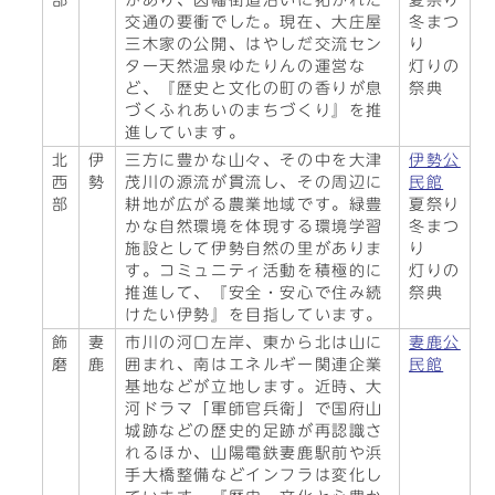
部
があり、因幡街道沿いに拓かれた
夏祭り
交通の要衝でした。現在、大庄屋
冬まつ
三木家の公開、はやしだ交流セン
り
ター天然温泉ゆたりんの運営な
灯りの
ど、『歴史と文化の町の香りが息
祭典
づくふれあいのまちづくり』を推
進しています。
北
伊
三方に豊かな山々、その中を大津
伊勢公
西
勢
茂川の源流が貫流し、その周辺に
民館
部
耕地が広がる農業地域です。緑豊
夏祭り
かな自然環境を体現する環境学習
冬まつ
施設として伊勢自然の里がありま
り
す。コミュニティ活動を積極的に
灯りの
推進して、『安全・安心で住み続
祭典
けたい伊勢』を目指しています。
飾
妻
市川の河口左岸、東から北は山に
妻鹿公
磨
鹿
囲まれ、南はエネルギー関連企業
民館
基地などが立地します。近時、大
河ドラマ「軍師官兵衛」で国府山
城跡などの歴史的足跡が再認識さ
れるほか、山陽電鉄妻鹿駅前や浜
手大橋整備などインフラは変化し