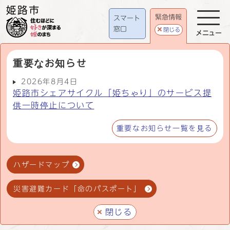
緊急情報
スマート
窓口
閉じる
メニュー
重要なお知らせ
2026年8月4日
姫路市シェアサイクル「姫ちゃり」のサービス提
供一時停止について
重要なお知らせ一覧を見る
ハザードマップ
災害避難カード「命のパスポート」
閉じる