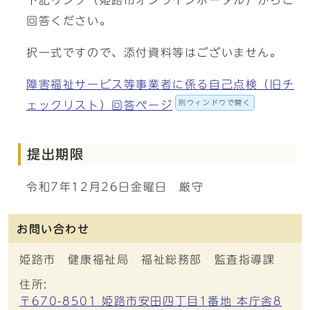
下記リンク（姫路市オンラインポータル）からご
回答ください。
択一式ですので、添付資料等はございません。
障害福祉サービス等事業者に係る自己点検（旧チ
別ウィンドウで開く
ェックリスト）回答ページ
提出期限
令和7年12月26日金曜日 厳守
お問い合わせ
姫路市 健康福祉局 福祉総務部 監査指導課
住所:
〒670-8501 姫路市安田四丁目1番地 本庁舎8