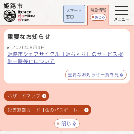
緊急情報
スマート
窓口
閉じる
メニュー
重要なお知らせ
2026年8月4日
姫路市シェアサイクル「姫ちゃり」のサービス提
供一時停止について
重要なお知らせ一覧を見る
ハザードマップ
災害避難カード「命のパスポート」
閉じる