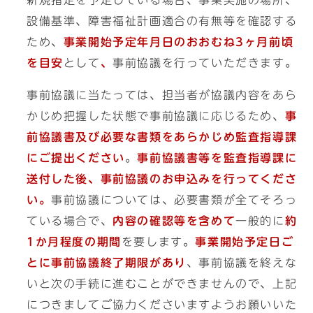
新規指定を予定している場合、事業実施の場所、
設備基準、障害福祉計画適合の有無等を確認する
ため、
事業開始予定年月日のおおむね3ヶ月前頃
を目安
として
、
事前協議を行っていただきます。
事前協議に当たっては、担当者が協議内容をあら
かじめ把握した状態で事前協議に応じるため、
事
前協議書及び必要な書類をあらかじめ監査指導課
にご提出ください
。
事前協議書等を監査指導課に
送付した後、事前協議のお申込みを行ってくださ
い。
事前協議については、必要書類が全てそろっ
ている場合で、
内容の確認等を含めて
一般的に
約
1か月程度の期間
を要します。
事業開始予定日ご
とに事前協議終了期限があり
、事前協議を終えな
いと次の手続に進むことができませんので、上記
につきましてご協力くださいますようお願いいた