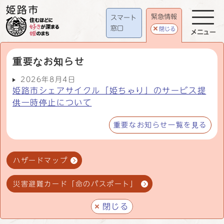
緊急情報
スマート
窓口
閉じる
メニュー
重要なお知らせ
2026年8月4日
姫路市シェアサイクル「姫ちゃり」のサービス提
供一時停止について
重要なお知らせ一覧を見る
ハザードマップ
災害避難カード「命のパスポート」
閉じる