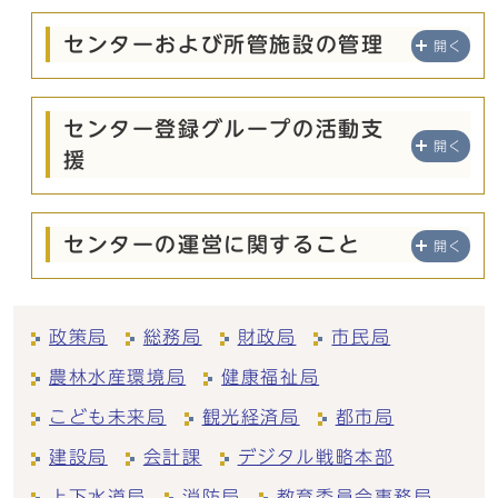
センターおよび所管施設の管理
開く
センター登録グループの活動支
開く
援
センターの運営に関すること
開く
政策局
総務局
財政局
市民局
農林水産環境局
健康福祉局
こども未来局
観光経済局
都市局
建設局
会計課
デジタル戦略本部
上下水道局
消防局
教育委員会事務局