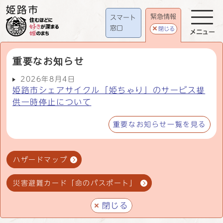
緊急情報
スマート
窓口
閉じる
メニュー
重要なお知らせ
2026年8月4日
姫路市シェアサイクル「姫ちゃり」のサービス提
供一時停止について
重要なお知らせ一覧を見る
ハザードマップ
災害避難カード「命のパスポート」
閉じる