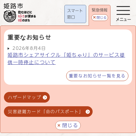
緊急情報
スマート
窓口
閉じる
メニュー
重要なお知らせ
2026年8月4日
姫路市シェアサイクル「姫ちゃり」のサービス提
供一時停止について
重要なお知らせ一覧を見る
ハザードマップ
災害避難カード「命のパスポート」
閉じる