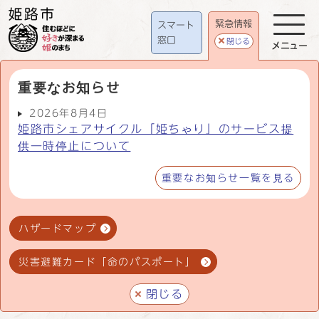
緊急情報
スマート
窓口
閉じる
メニュー
重要なお知らせ
2026年8月4日
姫路市シェアサイクル「姫ちゃり」のサービス提
供一時停止について
重要なお知らせ一覧を見る
ハザードマップ
災害避難カード「命のパスポート」
閉じる