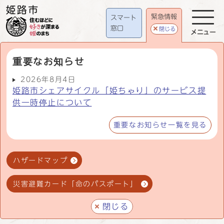
緊急情報
スマート
窓口
閉じる
メニュー
重要なお知らせ
2026年8月4日
姫路市シェアサイクル「姫ちゃり」のサービス提
供一時停止について
重要なお知らせ一覧を見る
ハザードマップ
災害避難カード「命のパスポート」
閉じる