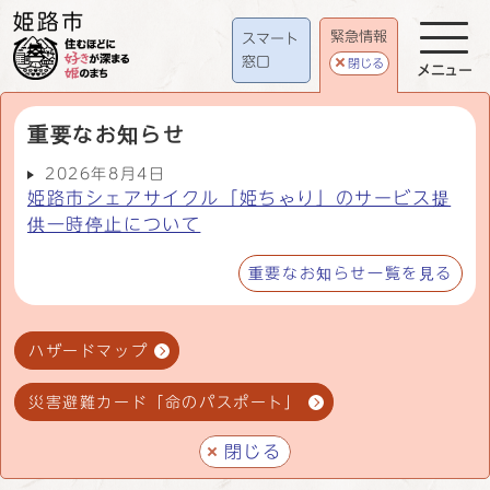
緊急情報
スマート
窓口
閉じる
メニュー
重要なお知らせ
2026年8月4日
姫路市シェアサイクル「姫ちゃり」のサービス提
供一時停止について
重要なお知らせ一覧を見る
ハザードマップ
災害避難カード「命のパスポート」
閉じる