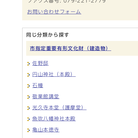
ファクス番号: 079-221-2779
お問い合わせフォーム
同じ分類から探す
市指定重要有形文化財（建造物）
佐野邸
円山神社（本殿）
石幢
敬業館講堂
光久寺本堂（護摩堂）
魚吹八幡神社本殿
亀山本徳寺