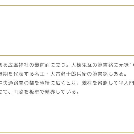
ある広峯神社の最前面に立つ。大棟鬼瓦の箆書銘に元禄10
禄期を代表する名工・大古瀬十郎兵衛の箆書銘もある。
中央通路間の幅を極端に広くとり、親柱を省略して平入
立て、両脇を板壁で結界している。