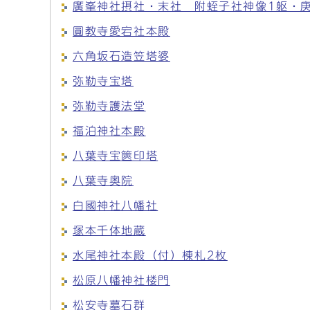
廣峯神社摂社・末社 附蛭子社神像1躯・
圓教寺愛宕社本殿
六角坂石造笠塔婆
弥勒寺宝塔
弥勒寺護法堂
福泊神社本殿
八葉寺宝篋印塔
八葉寺奥院
白國神社八幡社
塚本千体地蔵
水尾神社本殿（付）棟札2枚
松原八幡神社楼門
松安寺墓石群