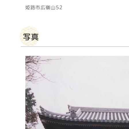
姫路市広嶺山52
写真