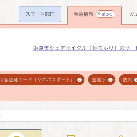
スマート
窓口
緊急情報
閉じる
Mul
姫路市シェアサイクル「姫ちゃり」のサー
災害避難カード「命のパスポート」
避難所
防災