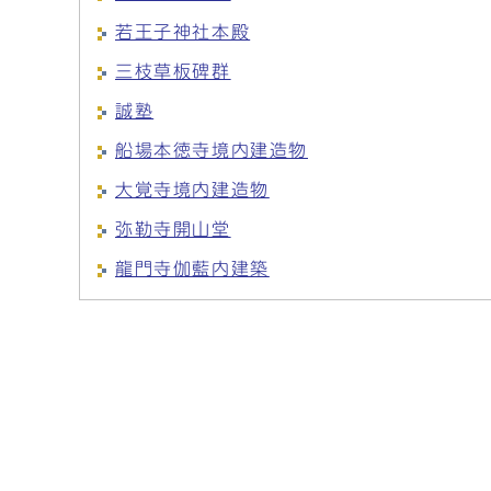
若王子神社本殿
三枝草板碑群
誠塾
船場本徳寺境内建造物
大覚寺境内建造物
弥勒寺開山堂
龍門寺伽藍内建築