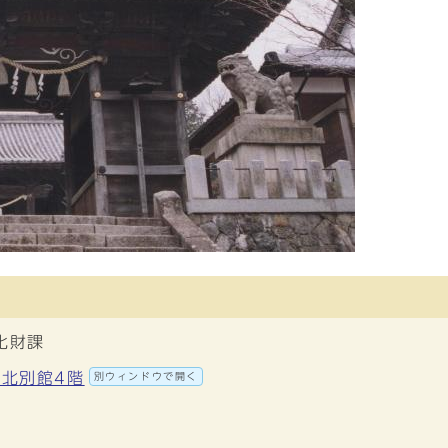
化財課
 北別館4階
別ウィンドウで開く